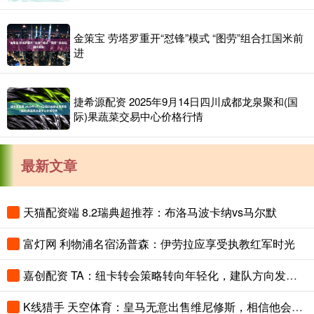
金策宝 劳塔罗重开“怼锋”模式 “图劳”组合扛国米前
进
捷希源配资 2025年9月14日四川成都龙泉聚和(国
际)果蔬菜交易中心价格行情
最新文章
天猫配资端 8.2瑞典超推荐：布洛马波卡纳vs马尔默
富灯网 利物浦名宿汤普森：伊劳拉应享受执教红军时光
嘉创配资 TA：纽卡转会策略转向年轻化，建队方向发生转变
K线猎手 天空体育：皇马无意出售维尼修斯，相信他会续约