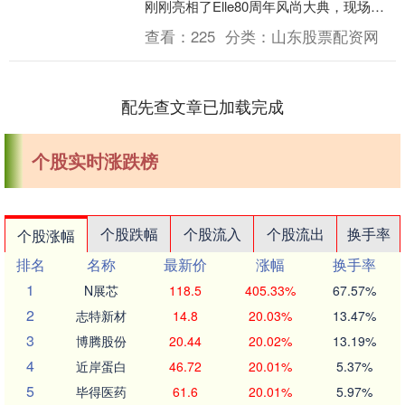
刚刚亮相了Elle80周年风尚大典，现场造
型也第一时间曝光了，咱们一起来瞅瞅。
查看：
225
分类：
山东股票配资网
这次拍摄....
配先查文章已加载完成
个股实时涨跌榜
个股跌幅
个股流入
个股流出
换手率
个股涨幅
排名
名称
最新价
涨幅
换手率
1
N展芯
118.5
405.33%
67.57%
2
志特新材
14.8
20.03%
13.47%
3
博腾股份
20.44
20.02%
13.19%
4
近岸蛋白
46.72
20.01%
5.37%
5
毕得医药
61.6
20.01%
5.97%