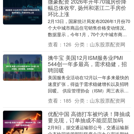
微豪配资 2026年开年70城房价降
幅总体收窄, 扬州和湛江二手房价
环比上涨
2月13日，国家统计局发布2026年1月份70
个大中城市商品住宅销售价格变动情况。
数据显示，今年1月，70个大中城市商品
住宅销售价格环比降幅总体收窄、同比下
查看：
126
分类：
山东股票配资网
降，....
擒牛宝 美国12月ISM服务业PMI
544创一年多最高，需求稳健，招
聘回暖
美国服务业活动在12月以一年多来最快的
速度扩张，得益于需求稳健增长以及招聘
回暖。 供应管理协会（ISM）周三表示，
其服务业指数上升1.8点至54.4，为2024....
查看：
185
分类：
山东股票配资网
优配中国 高德打车被约谈！降抽成
要兑现，订单抽成不能层层加码
2月9日，据交通运输部公号，交通运输新
业态协同监管部际联席会议办公室近期对