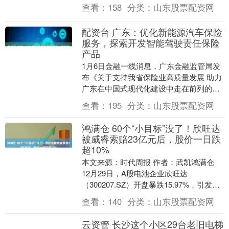
的三轮摩托车违法搭载3人行驶，随即依法
查看：
158
分类：
山东股票配资网
将其....
配资台 广东：优化新能源汽车保险
服务，探索开发智能驾驶责任保险
产品
1月6日金融一线消息，广东金融监管局发
布《关于支持我省保险业高质量发展 助力
广东在中国式现代化建设中走在前列的指
导意见》（下称《意见》），其中提出，
查看：
195
分类：
山东股票配资网
强化保险服务....
鸿满仓 60个“小目标”没了！欣旺达
被威睿索赔23亿元后，股价一日跌
超10%
本文来源：时代周报 作者：武凯鸿满仓
12月29日，A股电池企业欣旺达
（300207.SZ）开盘暴跌15.97%，引发市
场关注。此前在12月26日，欣旺达公告
查看：
140
分类：
山东股票配资网
称....
云资管 长沙这个小区29台老旧电梯