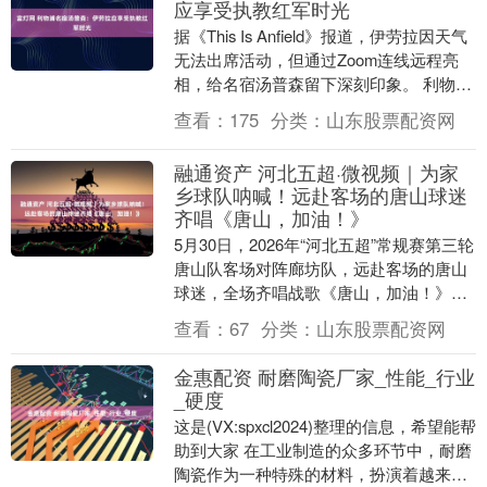
应享受执教红军时光
据《This Is Anfield》报道，伊劳拉因天气
无法出席活动，但通过Zoom连线远程亮
相，给名宿汤普森留下深刻印象。 利物浦
今夏美国行以芝加哥为大本营，球....
查看：
175
分类：
山东股票配资网
融通资产 河北五超·微视频｜为家
乡球队呐喊！远赴客场的唐山球迷
齐唱《唐山，加油！》
5月30日，2026年“河北五超”常规赛第三轮
唐山队客场对阵廊坊队，远赴客场的唐山
球迷，全场齐唱战歌《唐山，加油！》，
为家乡球队呐喊！....
查看：
67
分类：
山东股票配资网
金惠配资 耐磨陶瓷厂家_性能_行业
_硬度
这是(VX:spxcl2024)整理的信息，希望能帮
助到大家 在工业制造的众多环节中，耐磨
陶瓷作为一种特殊的材料，扮演着越来越