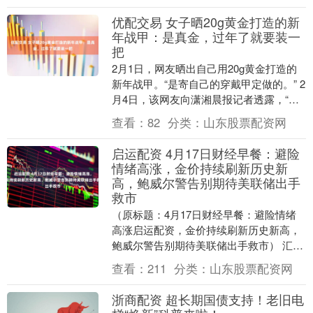
优配交易 女子晒20g黄金打造的新
年战甲：是真金，过年了就要装一
把
2月1日，网友晒出自己用20g黄金打造的
新年战甲。“是寄自己的穿戴甲定做的。” 2
月4日，该网友向潇湘晨报记者透露，“是
真金，过年了就要装一把啊”。 记者查询
查看：
82
分类：
山东股票配资网
发....
启运配资 4月17日财经早餐：避险
情绪高涨，金价持续刷新历史新
高，鲍威尔警告别期待美联储出手
救市
（原标题：4月17日财经早餐：避险情绪
高涨启运配资，金价持续刷新历史新高，
鲍威尔警告别期待美联储出手救市） 汇通
财经APP讯——周四（北京时间4月17
查看：
211
分类：
山东股票配资网
日），现货....
浙商配资 超长期国债支持！老旧电