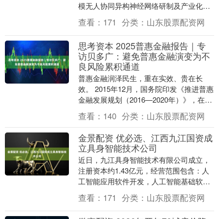
模无人协同异构神经网络研制及产业化项
目、异构专用智能机器人研制及产业化项
查看：
171
分类：
山东股票配资网
目....
思考资本 2025普惠金融报告｜专
访贝多广：避免普惠金融演变为不
良风险累积通道
普惠金融润泽民生，重在实效、贵在长
效。 2015年12月，国务院印发《推进普惠
金融发展规划（2016—2020年）》，在明
确普惠金融服务客群的同时对各类金融机
查看：
140
分类：
山东股票配资网
构....
金景配资 优必选、江西九江国资成
立具身智能技术公司
近日，九江具身智能技术有限公司成立，
注册资本约1.43亿元，经营范围包含：人
工智能应用软件开发，人工智能基础软件
开发，人工智能公共数据平台，智能机器
查看：
171
分类：
山东股票配资网
人的研发，智....