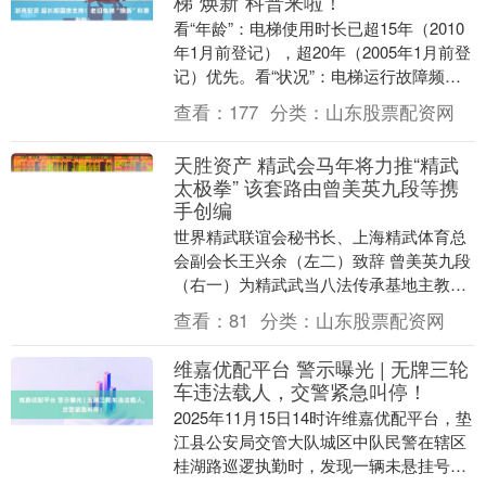
梯“焕新”科普来啦！
看“年龄”：电梯使用时长已超15年（2010
年1月前登记），超20年（2005年1月前登
记）优先。看“状况”：电梯运行故障频率
高，严重影响日常出行安全。“高”：....
查看：
177
分类：
山东股票配资网
天胜资产 精武会马年将力推“精武
太极拳” 该套路由曾美英九段等携
手创编
世界精武联谊会秘书长、上海精武体育总
会副会长王兴余（左二）致辞 曾美英九段
（右一）为精武武当八法传承基地主教练
解礼德（左一）等颁发获奖证书 马年春节
查看：
81
分类：
山东股票配资网
过后的3月2....
维嘉优配平台 警示曝光 | 无牌三轮
车违法载人，交警紧急叫停！
2025年11月15日14时许维嘉优配平台，垫
江县公安局交管大队城区中队民警在辖区
桂湖路巡逻执勤时，发现一辆未悬挂号牌