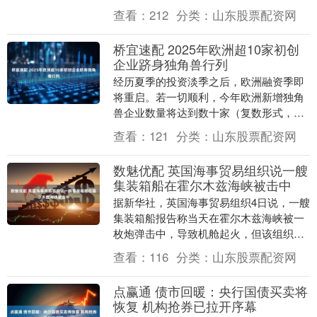
重要的角色。它不仅因为其优异的耐磨....
查看：
212
分类：
山东股票配资网
桥宜速配 2025年欧洲超10家初创
企业跻身独角兽行列
经历夏季的投资淡季之后，欧洲融资季即
将重启。若一切顺利，今年欧洲新增独角
兽企业数量将达到数十家（复数形式，即
超过 10 家）。尽管如今的巨额融资轮次
查看：
121
分类：
山东股票配资网
已不如 20....
数魅优配 英国海事贸易组织说一艘
集装箱船在霍尔木兹海峡被击中
据新华社，英国海事贸易组织4日说，一艘
集装箱船报告称当天在霍尔木兹海峡被一
枚炮弹击中，导致机舱起火，但该组织尚
未收到任何环境影响报告。 举报 相关阅读
查看：
116
分类：
山东股票配资网
战事第5....
点赢通 债市回暖：央行国债买卖将
恢复 机构抢券已拉开序幕