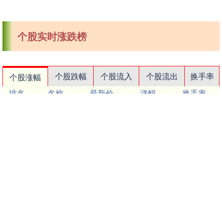
个股实时涨跌榜
个股跌幅
个股流入
个股流出
换手率
个股涨幅
排名
名称
最新价
涨幅
换手率
1
N展芯
116.52
396.89%
79.39%
2
锐翔智能
110.02
20.21%
16.80%
3
志特新材
14.8
20.03%
14.18%
4
博腾股份
20.44
20.02%
14.77%
5
近岸蛋白
46.72
20.01%
5.62%
6
毕得医药
61.6
20.01%
6.12%
7
五洲医疗
83.62
20.01%
18.37%
8
耐科装备
49.67
20.01%
6.83%
9
一博科技
53.33
20.01%
17.26%