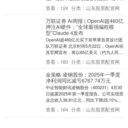
地恐怖袭击高发，各类绑架案件增多，严
查看：
124
分类：
山东股票配资网
重威胁我在尼....
万联证券 AI周报 | OpenAI超460亿
押注AI硬件；“全球最强编程模
型”Claude 4发布
OpenAI超460亿元买下前苹果首席设计团
队万联证券 北京时间5月22日，OpenAI在
其官网宣布，将以65亿美元（约为人民币
468亿元）收购前苹果首席设计师....
查看：
160
分类：
山东股票配资网
金策略 凌钢股份：2025年一季度
净利润同比减亏6767.74万元
中证智能财讯凌钢股份（600231）4月30
日披露2025年第一季度报告。公司实现营
业总收入38.81亿元，同比下降25.15%；
归母净利润亏损2.52亿元，上....
查看：
164
分类：
山东股票配资网