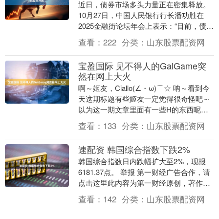
近日，债券市场多头力量正在密集释放。
10月27日，中国人民银行行长潘功胜在
2025金融街论坛年会上表示：“目前，债市
整体运行良好，人民银行将恢复公开市场
查看：
222
分类：
山东股票配资网
国债买....
宝盈国际 见不得人的GalGame突
然在网上大火
啊～姬友，Ciallo(∠・ω)⌒☆ 呐～看到今
天这期标题有些姬友一定觉得很奇怪吧～
以为这一期文章里面有一些H的东西呢～
腐☆腐～残念～手谈姬才不会写那样的文
查看：
133
分类：
山东股票配资网
章呢....
速配资 韩国综合指数下跌2%
韩国综合指数日内跌幅扩大至2%，现报
6181.37点。 举报 第一财经广告合作，请
点击这里此内容为第一财经原创，著作权
归第一财经所有。未经第一财经书面授
查看：
142
分类：
山东股票配资网
权，不得....