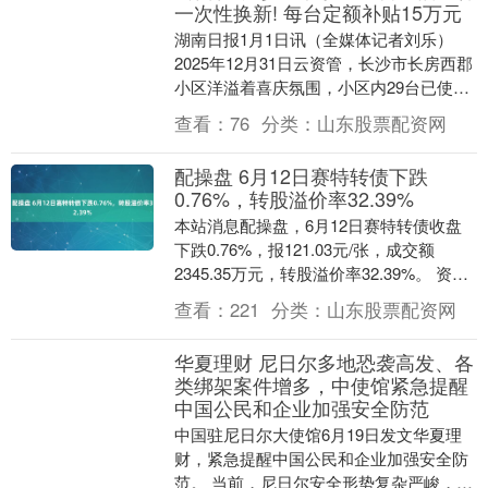
一次性换新! 每台定额补贴15万元
湖南日报1月1日讯（全媒体记者刘乐）
2025年12月31日云资管，长沙市长房西郡
小区洋溢着喜庆氛围，小区内29台已使用
超15年的老旧电梯，正式开工更换。 （开
查看：
76
分类：
山东股票配资网
工....
配操盘 6月12日赛特转债下跌
0.76%，转股溢价率32.39%
本站消息配操盘，6月12日赛特转债收盘
下跌0.76%，报121.03元/张，成交额
2345.35万元，转股溢价率32.39%。 资料
显示，赛特转债信用级别为“A....
查看：
221
分类：
山东股票配资网
华夏理财 尼日尔多地恐袭高发、各
类绑架案件增多，中使馆紧急提醒
中国公民和企业加强安全防范
中国驻尼日尔大使馆6月19日发文华夏理
财，紧急提醒中国公民和企业加强安全防
范。 当前，尼日尔安全形势复杂严峻，多