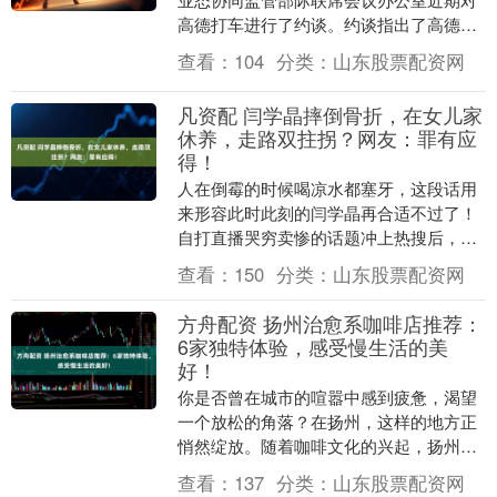
高德打车进行了约谈。约谈指出了高德打
车对合作网约车平台管理不到位、压低运
查看：
104
分类：
山东股票配资网
价、应急处置不....
凡资配 闫学晶摔倒骨折，在女儿家
休养，走路双拄拐？网友：罪有应
得！
人在倒霉的时候喝凉水都塞牙，这段话用
来形容此时此刻的闫学晶再合适不过了！
自打直播哭穷卖惨的话题冲上热搜后，闫
学晶的生活和事业遭受了双重打击！ 事业
查看：
150
分类：
山东股票配资网
上，她引以为....
方舟配资 扬州治愈系咖啡店推荐：
6家独特体验，感受慢生活的美
好！
你是否曾在城市的喧嚣中感到疲惫，渴望
一个放松的角落？在扬州，这样的地方正
悄然绽放。随着咖啡文化的兴起，扬州的
咖啡店不仅成为品味生活的场所，更是人
查看：
137
分类：
山东股票配资网
们放慢脚步、享受....