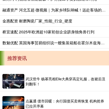
融通资产 河北五超·微视频｜为家乡球队呐喊！远赴客场的唐山球迷齐唱《唐山，加油！》
金惠配资 耐磨陶瓷厂家_性能_行业_硬度
桥宜速配 2025年欧洲超10家初创企业跻身独角兽行列
数魅优配 英国海事贸易组织说一艘集装箱船在霍尔木兹海峡被击中
推荐资讯
武汉世牛 杨幂亮相Elle大典穿高定礼服，改裙后丑
到翻车！
点赢通 债市回暖：央行国债买卖将恢复 机构抢券
已拉开序幕