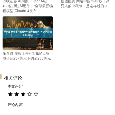
万联证券 AI周报 | OpenAI超
信达配资 网络中国节·中秋丨高
460亿押注AI硬件；“全球最强编
要人的中秋节，是这样过的→
程模型”Claude 4发布
乐众盈 摩根士丹利将IBM目标
股价从237美元下调至233美元
相关评论
本文评分
*
评论内容
*