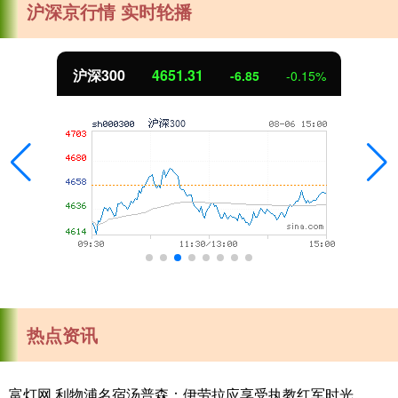
沪深京行情 实时轮播
北证50
1122.88
3.42
0.30%
热点资讯
富灯网 利物浦名宿汤普森：伊劳拉应享受执教红军时光