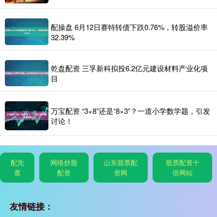
配操盘 6月12日赛特转债下跌0.76%，转股溢价率
32.39%
乾盘配资 三孚新科拟投6.2亿元建设材料产业化项
目
万宝配资 “3×8”还是“8×3”？一道小学数学题，引发
讨论！
配先
网络炒股
山东股票配
股票配资十
查
配资
资网
倍网站
友情链接：