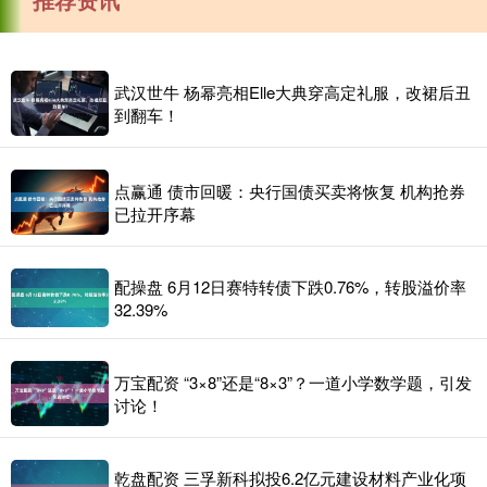
武汉世牛 杨幂亮相Elle大典穿高定礼服，改裙后丑
到翻车！
点赢通 债市回暖：央行国债买卖将恢复 机构抢券
已拉开序幕
配操盘 6月12日赛特转债下跌0.76%，转股溢价率
32.39%
万宝配资 “3×8”还是“8×3”？一道小学数学题，引发
讨论！
乾盘配资 三孚新科拟投6.2亿元建设材料产业化项