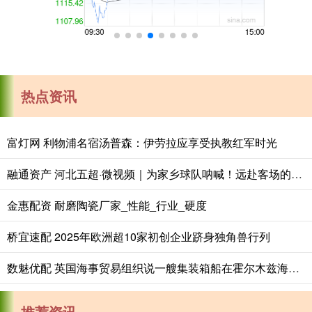
热点资讯
富灯网 利物浦名宿汤普森：伊劳拉应享受执教红军时光
融通资产 河北五超·微视频｜为家乡球队呐喊！远赴客场的唐山球迷齐唱《唐山，加油！》
金惠配资 耐磨陶瓷厂家_性能_行业_硬度
桥宜速配 2025年欧洲超10家初创企业跻身独角兽行列
数魅优配 英国海事贸易组织说一艘集装箱船在霍尔木兹海峡被击中
推荐资讯