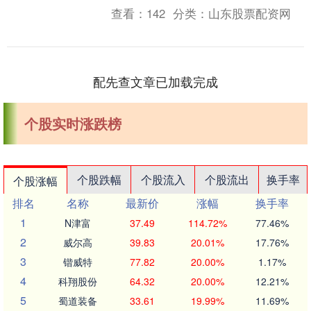
归第一财经所有。未经第一财经书面授
查看：
142
分类：
山东股票配资网
权，不得....
配先查文章已加载完成
个股实时涨跌榜
个股跌幅
个股流入
个股流出
换手率
个股涨幅
排名
名称
最新价
涨幅
换手率
1
N津富
37.49
114.72%
77.46%
2
威尔高
39.83
20.01%
17.76%
3
锴威特
77.82
20.00%
1.17%
4
科翔股份
64.32
20.00%
12.21%
5
蜀道装备
33.61
19.99%
11.69%