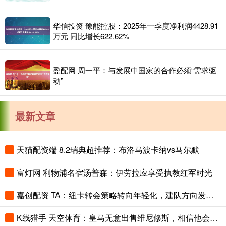
华信投资 豫能控股：2025年一季度净利润4428.91
万元 同比增长622.62%
盈配网 周一平：与发展中国家的合作必须“需求驱
动”
最新文章
天猫配资端 8.2瑞典超推荐：布洛马波卡纳vs马尔默
富灯网 利物浦名宿汤普森：伊劳拉应享受执教红军时光
嘉创配资 TA：纽卡转会策略转向年轻化，建队方向发生转变
K线猎手 天空体育：皇马无意出售维尼修斯，相信他会续约