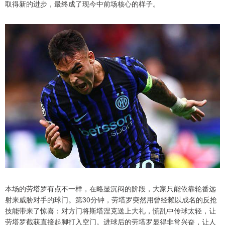
取得新的进步，最终成了现今中前场核心的样子。
本场的劳塔罗有点不一样，在略显沉闷的阶段，大家只能依靠轮番远
射来威胁对手的球门。第30分钟，劳塔罗突然用曾经赖以成名的反抢
技能带来了惊喜：对方门将斯塔涅克送上大礼，慌乱中传球太轻，让
劳塔罗截获直接起脚打入空门。进球后的劳塔罗显得非常兴奋，让人