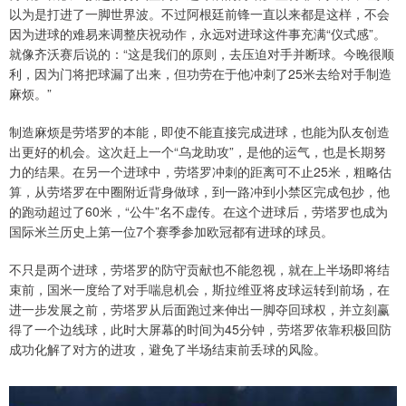
以为是打进了一脚世界波。不过阿根廷前锋一直以来都是这样，不会
因为进球的难易来调整庆祝动作，永远对进球这件事充满“仪式感”。
就像齐沃赛后说的：“这是我们的原则，去压迫对手并断球。今晚很顺
利，因为门将把球漏了出来，但功劳在于他冲刺了25米去给对手制造
麻烦。”
制造麻烦是劳塔罗的本能，即使不能直接完成进球，也能为队友创造
出更好的机会。这次赶上一个“乌龙助攻”，是他的运气，也是长期努
力的结果。在另一个进球中，劳塔罗冲刺的距离可不止25米，粗略估
算，从劳塔罗在中圈附近背身做球，到一路冲到小禁区完成包抄，他
的跑动超过了60米，“公牛”名不虚传。在这个进球后，劳塔罗也成为
国际米兰历史上第一位7个赛季参加欧冠都有进球的球员。
不只是两个进球，劳塔罗的防守贡献也不能忽视，就在上半场即将结
束前，国米一度给了对手喘息机会，斯拉维亚将皮球运转到前场，在
进一步发展之前，劳塔罗从后面跑过来伸出一脚夺回球权，并立刻赢
得了一个边线球，此时大屏幕的时间为45分钟，劳塔罗依靠积极回防
成功化解了对方的进攻，避免了半场结束前丢球的风险。