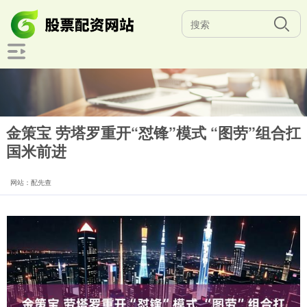
金策宝 劳塔罗重开“怼锋”模式 “图劳”组合扛
国米前进
网站：配先查