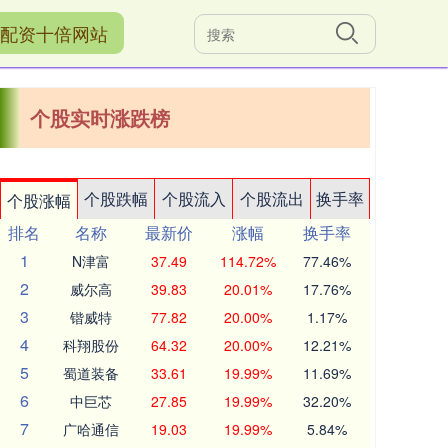
配资十倍网站
个股实时涨跌榜
个股跌幅
个股流入
个股流出
换手率
个股涨幅
排名
名称
最新价
涨幅
换手率
1
N津富
37.49
114.72%
77.46%
2
威尔高
39.83
20.01%
17.76%
3
锴威特
77.82
20.00%
1.17%
4
科翔股份
64.32
20.00%
12.21%
5
蜀道装备
33.61
19.99%
11.69%
6
中巨芯
27.85
19.99%
32.20%
7
广哈通信
19.03
19.99%
5.84%