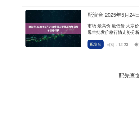
配资台 2025年5月
市场 最高价 最低价 大宗价 
母羊批发价格行情走势分析配
日期：12-23
来
配资台
5
深证成指
14110.12
21.92
0.57%
-34.
配先查