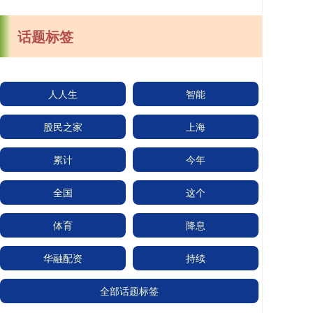
话题标签
人人生
智能
股民之家
上海
累计
今年
全国
这个
体育
降息
华融配资
持续
全部话题标签