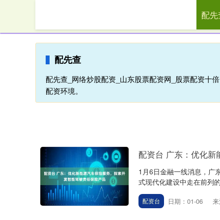
配先
首页
配
配先查
配先查_网络炒股配资_山东股票配资网_股票配资十
配资环境。
配资台 广东：优化
1月6日金融一线消息，广
式现代化建设中走在前列的
日期：01-06
来
配资台