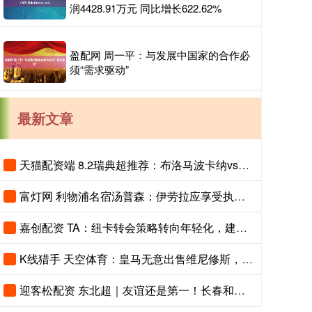
润4428.91万元 同比增长622.62%
盈配网 周一平：与发展中国家的合作必
须“需求驱动”
最新文章
天猫配资端 8.2瑞典超推荐：布洛马波卡纳vs马尔默
富灯网 利物浦名宿汤普森：伊劳拉应享受执教红军时光
嘉创配资 TA：纽卡转会策略转向年轻化，建队方向发生转变
K线猎手 天空体育：皇马无意出售维尼修斯，相信他会续约
迎客松配资 东北超｜友谊还是第一！长春和大连打个平手