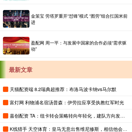
金策宝 劳塔罗重开“怼锋”模式 “图劳”组合扛国米前
进
盈配网 周一平：与发展中国家的合作必须“需求驱
动”
最新文章
天猫配资端 8.2瑞典超推荐：布洛马波卡纳vs马尔默
富灯网 利物浦名宿汤普森：伊劳拉应享受执教红军时光
嘉创配资 TA：纽卡转会策略转向年轻化，建队方向发生转变
K线猎手 天空体育：皇马无意出售维尼修斯，相信他会续约