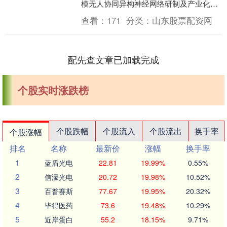
模无人协同异构神经网络研制及产业化项
目、异构专用智能机器人研制及产业化项
查看：
171
分类：
山东股票配资网
目....
配先查文章已加载完成
个股实时涨跌榜
个股跌幅
个股流入
个股流出
换手率
个股涨幅
排名
名称
最新价
涨幅
换手率
1
蓝盾光电
22.81
19.99%
0.55%
2
信濠光电
20.72
19.98%
10.52%
3
百普赛斯
77.67
19.95%
20.32%
4
毕得医药
73.6
19.48%
10.29%
5
近岸蛋白
55.2
18.15%
9.71%