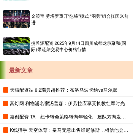
金策宝 劳塔罗重开“怼锋”模式 “图劳”组合扛国米前
进
捷希源配资 2025年9月14日四川成都龙泉聚和(国
际)果蔬菜交易中心价格行情
最新文章
天猫配资端 8.2瑞典超推荐：布洛马波卡纳vs马尔默
富灯网 利物浦名宿汤普森：伊劳拉应享受执教红军时光
嘉创配资 TA：纽卡转会策略转向年轻化，建队方向发生转变
K线猎手 天空体育：皇马无意出售维尼修斯，相信他会续约