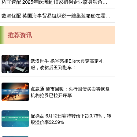
桥宜速配 2025年欧洲超10家初创企业跻身独角兽行列
数魅优配 英国海事贸易组织说一艘集装箱船在霍尔木兹海峡被击中
推荐资讯
武汉世牛 杨幂亮相Elle大典穿高定礼
服，改裙后丑到翻车！
点赢通 债市回暖：央行国债买卖将恢复
机构抢券已拉开序幕
配操盘 6月12日赛特转债下跌0.76%，转
股溢价率32.39%