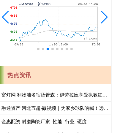
热点资讯
富灯网 利物浦名宿汤普森：伊劳拉应享受执教红军时光
融通资产 河北五超·微视频｜为家乡球队呐喊！远赴客场的唐山球迷齐唱《唐山，加油！》
金惠配资 耐磨陶瓷厂家_性能_行业_硬度