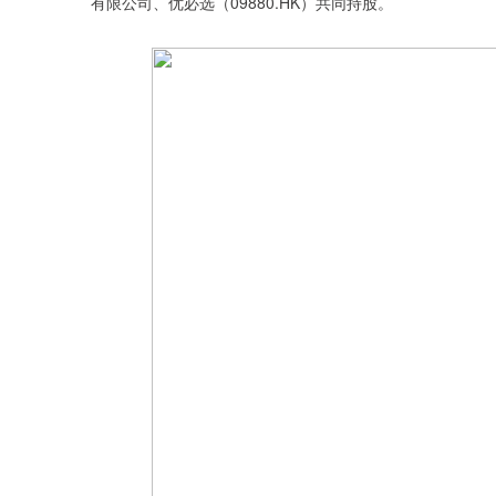
有限公司、优必选（09880.HK）共同持股。