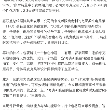
98%。”康耐特董事长费铮翔介绍，公司为夸克定制了几百万个SKU的
个性化方案，2-3天即可完成定制交付。
嘉联益总经理陈其宏表示，公司为夸克AI眼镜定制的七层柔性电路板
（FPC）是轻量化的关键支撑。“3.3毫米厚的镜框内要实现AR光引
擎、传感器、电池等多组件的信号互联，传统刚性电路板根本无法适
配。”他介绍，这款FPC采用高密度布线（线宽线距≤0.1毫米），特殊
封装抗弯折，信号传输稳定，良率超99.2%。
再炫的技术，也要解决一个核心命题——有用。背靠阿里生态的夸克
AI眼镜拥有天然优势。试想一个场景：当“夸克AI眼镜”被语音唤醒后，
淘宝、支付宝、高德、飞猪等阿里生态产品都将无缝接入。双光机视
距调节、骨传导麦克风等设计同样保障了交互精准。
此外，续航能力也是这款AI眼镜的关键优势。该产品“双电池+热插拔
换电”的续航组合，可有效缓解“续航焦虑”。令立讯精密董事长王来春
印象最深刻的，就是这一点。“夸克AI眼镜的轻量化程度和续航能力都
突破了行业现状。”王来春说。
当硬件轻量化、续航能力与AI功能融合，行业也将迎来爆发拐点。智