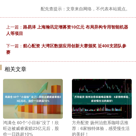
配先查提示：文章来自网络，不代表本站观点。
上一篇：
路易泽 上海瀚讯定增募资10亿元 布局异构专用智能机器
人等项目
下一篇：
航心配资 大湾区数据应用创新大赛颁奖 近400支团队参
赛
相关文章
鸿满仓 60个“小目标”没了！欣
方舟配资 扬州治愈系咖啡店推
旺达被威睿索赔23亿元后，股
荐：6家独特体验，感受慢生活
价一日跌超10%
的美好！