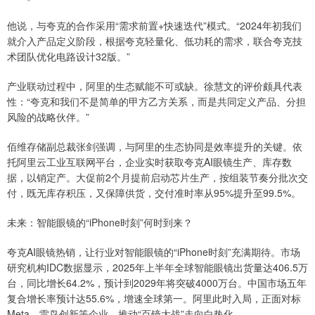
他说，与夸克的合作采用“需求前置+快速迭代”模式。“2024年初我们
就介入产品定义阶段，根据夸克轻量化、低功耗的需求，联合夸克技
术团队优化电路设计32版。”
产业联动过程中，阿里的生态赋能不可或缺。徐慧文的评价颇具代表
性：“夸克和我们不是简单的甲方乙方关系，而是共同定义产品、分担
风险的战略伙伴。”
佰维存储副总裁张剑强调，与阿里的生态协同是效率提升的关键。依
托阿里云工业互联网平台，企业实时获取夸克AI眼镜生产、库存数
据，以销定产。大促前2个月提前启动芯片生产，按组装节奏分批次交
付，既无库存积压，又保障供货，交付准时率从95%提升至99.5%。
未来：智能眼镜的“iPhone时刻”何时到来？
夸克AI眼镜热销，让行业对智能眼镜的“iPhone时刻”充满期待。市场
研究机构IDC数据显示，2025年上半年全球智能眼镜出货量达406.5万
台，同比增长64.2%，预计到2029年将突破4000万台。中国市场五年
复合增长率预计达55.6%，增速全球第一。阿里此时入局，正面对标
Meta、雷鸟创新等企业，推动“百镜大战”走向白热化。