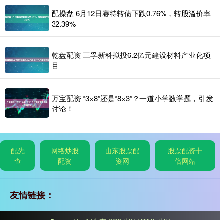
配操盘 6月12日赛特转债下跌0.76%，转股溢价率
32.39%
乾盘配资 三孚新科拟投6.2亿元建设材料产业化项
目
万宝配资 “3×8”还是“8×3”？一道小学数学题，引发
讨论！
配先
网络炒股
山东股票配
股票配资十
查
配资
资网
倍网站
友情链接：