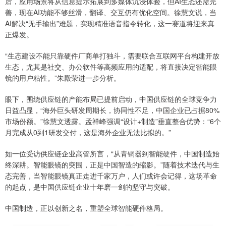
后，应用场景将从信息提示拓展到多媒体沉浸体验，但AI生态还需完
善，现在AI功能不够丝滑，翻译、交互仍有优化空间。徐慧文说，当
AI解决“无手输出”难题，实现精准语音指令转化，这一赛道将迎来真
正爆发。
“生态建设不能只靠硬件厂商单打独斗，需要联合互联网平台构建开放
生态，尤其是社交、办公软件等高频应用的适配，将直接决定智能眼
镜的用户粘性。”朱殿荣进一步分析。
眼下，围绕供应链的产能布局已提前启动，中国供应链的全球竞争力
日益凸显，“海外巨头研发周期长，协同性不足，中国企业已占据80%
市场份额。”徐慧文透露。孟祥峰强调“设计+制造”垂直整合优势：“6个
月完成从0到1研发交付，这是海外企业无法比拟的。”
如一位受访供应链企业高管所言，“从青铜器到智能硬件，中国制造始
终深耕。智能眼镜的突围，正是中国智造的缩影。”随着技术迭代与生
态完善，当智能眼镜真正走进千家万户，人们或许会记得，这场革命
的起点，是中国供应链企业十年磨一剑的坚守与突破。
中国制造，正以创新之名，重塑全球智能硬件格局。