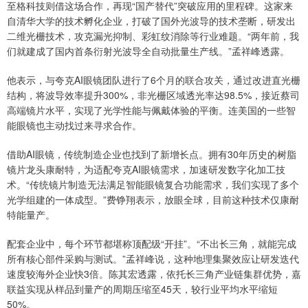
至格科技则借这场合作，再现“国产替代”突破应用的里程碑。这家来
自清华大学的技术孵化企业，打破了国外光波导的技术垄断，研发出
二维光栅技术，攻克漏光抑制、彩虹纹消除等行业难题。“两年前，我
们就建成了国内首条衍射光波导全自动批量生产线。”孟祥峰透露。
他表示，与夸克AI眼镜团队进行了6个月的联合攻关，通过改进直光栅
结构，将波导效率提升300%，非光栅区域透光率达98.5%，接近蔡司
高端镜片水平，实现了光学性能与佩戴体验的平衡。连美国的一些智
能眼镜也主动找过来寻求合作。
借助AI眼镜，传统制造企业也找到了新增长点。拥有30年历史的树脂
镜片龙头康耐特，为适配夸克AI眼镜需求，加速研发数字化加工技
术。“传统镜片制造无法满足智能眼镜复合功能需求，我们实现了多个
光学组建的一体成型。”费铮翔表示，放眼全球，目前这种技术仅康耐
特能量产。
配套企业中，每个环节都堪称顶配级“开挂”。“不出长三角，就能完成
所有核心部件采购与测试。”孟祥峰说，这种地理集聚效应让研发迭代
速度较海外企业快3倍。陈其宏透露，依托长三角产业链集群优势，嘉
联益实现从样品到量产的周期压缩至45天，较行业平均水平缩短
50%。