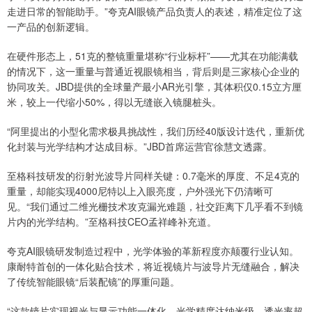
走进日常的智能助手。”夸克AI眼镜产品负责人的表述，精准定位了这
一产品的创新逻辑。
在硬件形态上，51克的整镜重量堪称“行业标杆”——尤其在功能满载
的情况下，这一重量与普通近视眼镜相当，背后则是三家核心企业的
协同攻关。JBD提供的全球量产最小AR光引擎，其体积仅0.15立方厘
米，较上一代缩小50%，得以无缝嵌入镜腿桩头。
“阿里提出的小型化需求极具挑战性，我们历经40版设计迭代，重新优
化封装与光学结构才达成目标。”JBD首席运营官徐慧文透露。
至格科技研发的衍射光波导片同样关键：0.7毫米的厚度、不足4克的
重量，却能实现4000尼特以上入眼亮度，户外强光下仍清晰可
见。“我们通过二维光栅技术攻克漏光难题，社交距离下几乎看不到镜
片内的光学结构。”至格科技CEO孟祥峰补充道。
夸克AI眼镜研发制造过程中，光学体验的革新程度亦颠覆行业认知。
康耐特首创的一体化贴合技术，将近视镜片与波导片无缝融合，解决
了传统智能眼镜“后装配镜”的厚重问题。
“这款镜片实现视光与显示功能一体化，光学精度达纳米级，透光率超