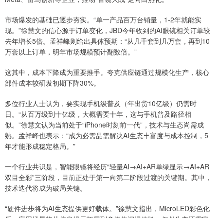
市场爆发的基础已逐步夯实。“单一产品百万台销量，1-2年就能实
现。”徐慧文的信心源于订单变化，JBD今年收到的AI眼镜相关订单较
去年增长5倍。孟祥峰则给出具体预期：“从几千套到几万套，再到10
万套以上订单，明年市场规模预计翻数倍。”
这其中，成本下降成为重要推手。夸克供应链通过规模化生产，核心
部件成本较研发初期下降30%。
多位行业人士认为，要实现手机级普及（年出货10亿级）仍需时
日。“从百万级到十亿级，大概需要十年，这与手机普及路径相
似。”徐慧文认为当前处于“iPhone时刻前一代”，技术与生态尚需成
熟。孟祥峰也表示：“成为必需品需解决AI生态丰富度与成本控制，5
年才能形成稳定格局。”
一个行业共识是，智能眼镜将经历“轻量AI→AI+AR单绿显示→AI+AR
双目全彩”三阶段，目前正处于第一向第二阶段过渡的关键期。其中，
技术迭代将成为破局关键。
“硬件进步将为AI生态提供更好载体。”徐慧文指出，MicroLED彩色化