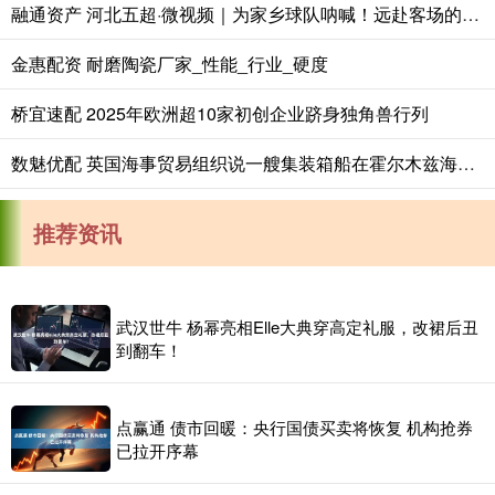
融通资产 河北五超·微视频｜为家乡球队呐喊！远赴客场的唐山球迷齐唱《唐山，加油！》
金惠配资 耐磨陶瓷厂家_性能_行业_硬度
桥宜速配 2025年欧洲超10家初创企业跻身独角兽行列
数魅优配 英国海事贸易组织说一艘集装箱船在霍尔木兹海峡被击中
推荐资讯
武汉世牛 杨幂亮相Elle大典穿高定礼服，改裙后丑
到翻车！
点赢通 债市回暖：央行国债买卖将恢复 机构抢券
已拉开序幕