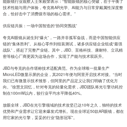
能眼镜行业观察人士朱殿荣表示：“智能眼镜的核心突破，在于平衡了
技术性能与用户体验，夸克将AR光学、AI能力与日常穿戴属性深度整
合，恰好击中了消费级市场的核心需求。”
供应链共振：一场中国智造的“协同突围战”
夸克AI眼镜从诞生到“爆火”，一路并非孤军奋战，而是中国智能供应
链的“集体胜利”。从核心零件到组装测试，诸多供应链企业组成“最强
战队”，搭起了完整产业链。其中，JBD、至格科技、康耐特、立讯精
密等核心厂商更因为这场合作，实现了产能与技术双跃升。
JBD与夸克的合作堪称技术适配典范。作为全球唯一批量生产
MicroLED微显示屏的企业，其2021年便与阿里开启技术对接。“当时
我们已有微显示技术雏形，但阿里的产品定义让我们明确了优化方
向。”徐慧文回忆，针对夸克的轻量化需求，JBD团队将光引擎功耗控
制在100mW以内，较行业平均水平降低40%。
放眼全球，JBD在光引擎领域的技术攻坚已达10年之久，独特的技术
优势和产业需求让它迎来爆发式增长。现在全球近50款AR眼镜，都在
用它家的光引擎，妥妥的行业“隐形冠军”。