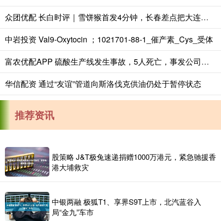
众团优配 长白时评｜雪饼猴首发4分钟，长春差点把大连掀了-中国吉林网
中岩投资 Val9-Oxytocin ；1021701-88-1_催产素_Cys_受体
富农优配APP 硫酸生产线发生事故，5人死亡，事发公司已停业整顿
华信配资 通过“友谊”管道向斯洛伐克供油仍处于暂停状态
推荐资讯
股策略 J&T极兔速递捐赠1000万港元，紧急驰援香
港大埔救灾
中银两融 极狐T1、享界S9T上市，北汽蓝谷入
局“金九”车市