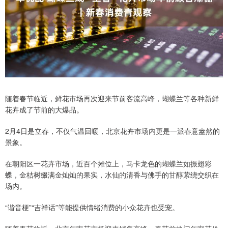
随着春节临近，鲜花市场再次迎来节前客流高峰，蝴蝶兰等各种新鲜
花卉成了节前的大爆品。
2月4日是立春，不仅气温回暖，北京花卉市场内更是一派春意盎然的
景象。
在朝阳区一花卉市场，近百个摊位上，马卡龙色的蝴蝶兰如振翅彩
蝶，金桔树缀满金灿灿的果实，水仙的清香与佛手的甘醇萦绕交织在
场内。
“谐音梗”“吉祥话”等能提供情绪消费的小众花卉也受宠。