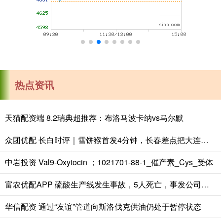
热点资讯
天猫配资端 8.2瑞典超推荐：布洛马波卡纳vs马尔默
众团优配 长白时评｜雪饼猴首发4分钟，长春差点把大连掀了-中国吉林网
中岩投资 Val9-Oxytocin ；1021701-88-1_催产素_Cys_受体
富农优配APP 硫酸生产线发生事故，5人死亡，事发公司已停业整顿
华信配资 通过“友谊”管道向斯洛伐克供油仍处于暂停状态