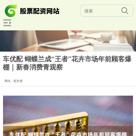
车优配 蝴蝶兰成“王者”花卉市场年前顾客爆
棚｜新春消费青观察
网站：配先查