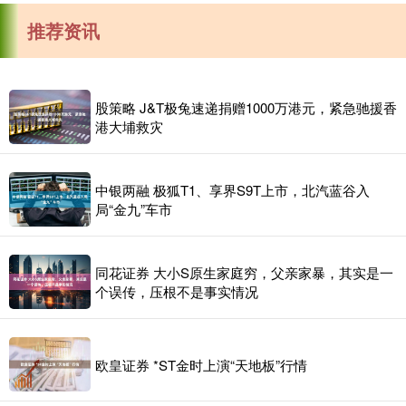
推荐资讯
股策略 J&T极兔速递捐赠1000万港元，紧急驰援香
港大埔救灾
中银两融 极狐T1、享界S9T上市，北汽蓝谷入
局“金九”车市
同花证券 大小S原生家庭穷，父亲家暴，其实是一
个误传，压根不是事实情况
欧皇证券 *ST金时上演“天地板”行情