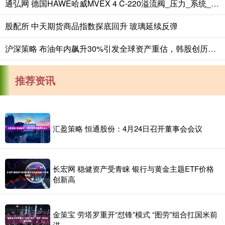
通弘网 德国HAWE哈威MVEX 4 C-220溢流阀_压力_系统_液压
股配所 中天期货商品指数探底回升 玻璃延续反弹
沪深策略 布油年内飙升30%引发全球资产重估，韩股创历史单日最大跌幅
推荐资讯
汇盈策略 恒通股份：4月24日召开董事会会议
长宏网 稳健资产受青睐 银行与黄金主题ETF价格
创新高
金策宝 劳塔罗重开“怼锋”模式 “图劳”组合扛国米前
进