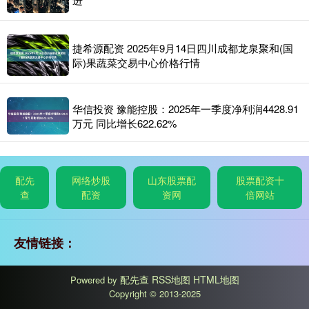
捷希源配资 2025年9月14日四川成都龙泉聚和(国
际)果蔬菜交易中心价格行情
华信投资 豫能控股：2025年一季度净利润4428.91
万元 同比增长622.62%
配先
网络炒股
山东股票配
股票配资十
查
配资
资网
倍网站
友情链接：
配先查
RSS地图
HTML地图
Powered by
Copyright
© 2013-2025