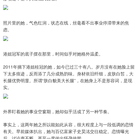
照片里的她，气色红润，状态在线，丝毫看不出事业停滞带来的焦
虑。
港姐冠军的底子摆在那里，时间似乎对她格外温柔。
2011年摘下港姐桂冠的她，如今已过三十有八。岁月没有在她脸上留
下太多痕迹，反而添了几分成熟韵味。身材依旧纤细，皮肤白皙，大
长腿优势明显。所谓“肤白貌美大长腿”，在她身上不是形容词，是现
实。
外界盯着她的事业空窗期，她却似乎活成了另一种节奏。
事实上，这两年她之所以能如此从容，很大程度上与一段低调的恋情
有关。早前媒体扒出，她与百亿富家子史昊洺交往稳定。恋情曝光
后，讨论声不断，甚至一度传出怀孕传闻。