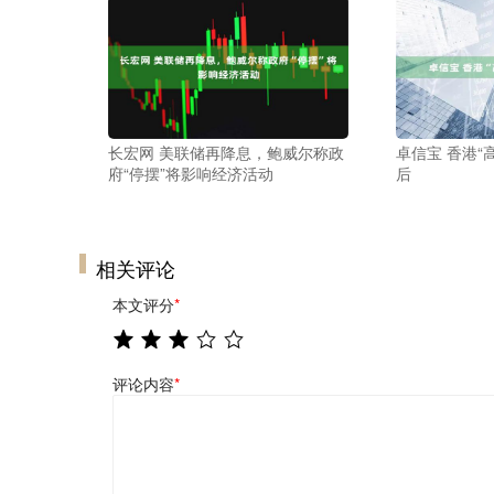
长宏网 美联储再降息，鲍威尔称政
卓信宝 香港“
府“停摆”将影响经济活动
后
相关评论
本文评分
*
评论内容
*