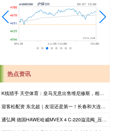
热点资讯
K线猎手 天空体育：皇马无意出售维尼修斯，相信他会续约
迎客松配资 东北超｜友谊还是第一！长春和大连打个平手
通弘网 德国HAWE哈威MVEX 4 C-220溢流阀_压力_系统_液压