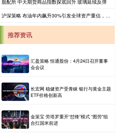
股配所 中天期货商品指数探底回升 玻璃延续反弹
沪深策略 布油年内飙升30%引发全球资产重估，韩股创历史单日最大跌幅
推荐资讯
汇盈策略 恒通股份：4月24日召开董事
会会议
长宏网 稳健资产受青睐 银行与黄金主题
ETF价格创新高
金策宝 劳塔罗重开“怼锋”模式 “图劳”组
合扛国米前进