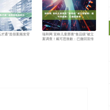
高才通”造假案频发背
瑞和网 宣称儿童唇膏“食品级”被立
案调查！戴可思致歉：已撤回宣传