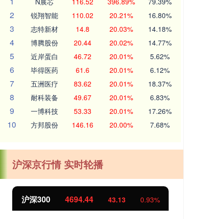
1
N展芯
116.52
396.89%
79.39%
2
锐翔智能
110.02
20.21%
16.80%
3
志特新材
14.8
20.03%
14.18%
4
博腾股份
20.44
20.02%
14.77%
5
近岸蛋白
46.72
20.01%
5.62%
6
毕得医药
61.6
20.01%
6.12%
7
五洲医疗
83.62
20.01%
18.37%
8
耐科装备
49.67
20.01%
6.83%
9
一博科技
53.33
20.01%
17.26%
10
方邦股份
146.16
20.00%
7.68%
沪深京行情 实时轮播
沪深300
4694.44
北
43.13
0.93%