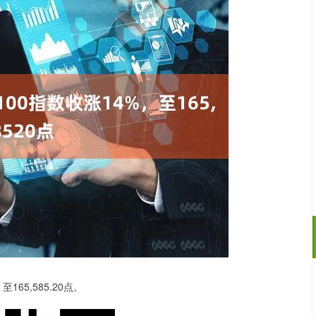
165,585.20点。
深证成指
14311.01
02%
200.89
1.42%