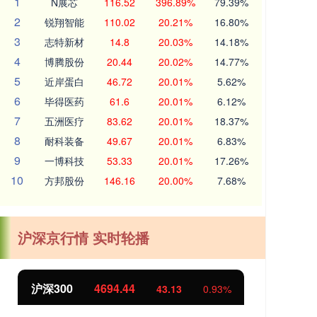
1
N展芯
116.52
396.89%
79.39%
2
锐翔智能
110.02
20.21%
16.80%
3
志特新材
14.8
20.03%
14.18%
4
博腾股份
20.44
20.02%
14.77%
5
近岸蛋白
46.72
20.01%
5.62%
6
毕得医药
61.6
20.01%
6.12%
7
五洲医疗
83.62
20.01%
18.37%
8
耐科装备
49.67
20.01%
6.83%
9
一博科技
53.33
20.01%
17.26%
10
方邦股份
146.16
20.00%
7.68%
沪深京行情 实时轮播
沪深300
4694.44
北
43.13
0.93%