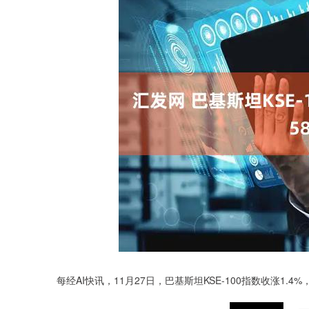
每经AI快讯，11月27日，巴基斯坦KSE-100指数收涨1.4%，至
上证指数
3940.04
.40
2.13%
39.68
1.