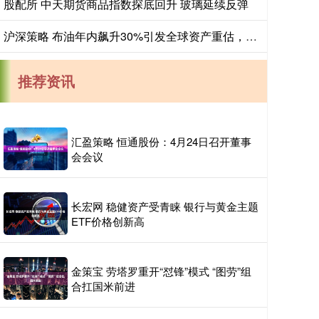
股配所 中天期货商品指数探底回升 玻璃延续反弹
沪深策略 布油年内飙升30%引发全球资产重估，韩股创历史单日最大跌幅
推荐资讯
汇盈策略 恒通股份：4月24日召开董事
会会议
长宏网 稳健资产受青睐 银行与黄金主题
ETF价格创新高
金策宝 劳塔罗重开“怼锋”模式 “图劳”组
合扛国米前进