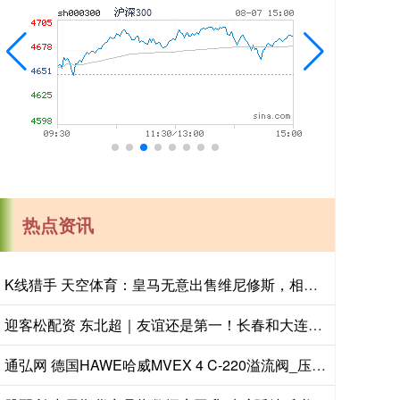
热点资讯
K线猎手 天空体育：皇马无意出售维尼修斯，相信他会续约
迎客松配资 东北超｜友谊还是第一！长春和大连打个平手
通弘网 德国HAWE哈威MVEX 4 C-220溢流阀_压力_系统_液压