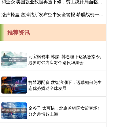
和业众 美国就业数据再遭下修，劳工统计局面临批评
涨声操盘 塞浦路斯发布空中安全警报 希腊战机一度紧急升空应对
推荐资讯
元宝枫资本 韩媒: 韩总理下达紧急指令,
必要时强力应对个别反华集会
捷希源配资 数智浪潮下，迈瑞如何凭生
态优势撬动全球发展
金谷子 太可惜！北京首钢园女篮客场1
分之差惜败上海