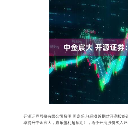
开源证券股份有限公司吕明,周嘉乐,张霜凝近期对开润股份
沪深300
4694.44
0.89
1.42%
43.13
0.9
率提升中金宸大，嘉乐盈利超预期》，给予开润股份买入评