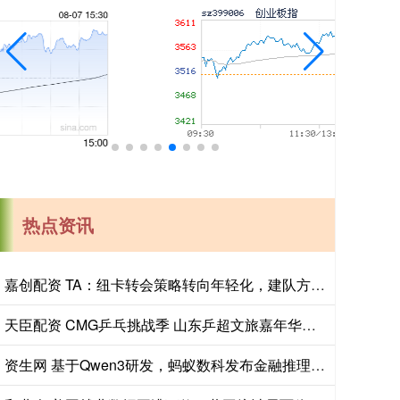
热点资讯
嘉创配资 TA：纽卡转会策略转向年轻化，建队方向发生转变
天臣配资 CMG乒乓挑战季 山东乒超文旅嘉年华青岛站火热启幕
资生网 基于Qwen3研发，蚂蚁数科发布金融推理大模型Agentar-Fin-R1_专业性_银行_应用