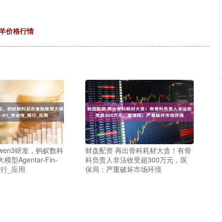
羯羊价格行情
wen3研发，蚂蚁数科
财盘配资 再出骨科耗材大贪！有骨
Agentar-Fin-
科负责人非法收受超300万元，医
银行_应用
保局：严重破坏市场环境