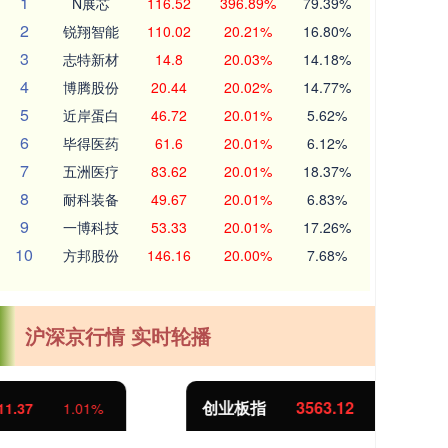
1
N展芯
116.52
396.89%
79.39%
2
锐翔智能
110.02
20.21%
16.80%
3
志特新材
14.8
20.03%
14.18%
4
博腾股份
20.44
20.02%
14.77%
5
近岸蛋白
46.72
20.01%
5.62%
6
毕得医药
61.6
20.01%
6.12%
7
五洲医疗
83.62
20.01%
18.37%
8
耐科装备
49.67
20.01%
6.83%
9
一博科技
53.33
20.01%
17.26%
10
方邦股份
146.16
20.00%
7.68%
沪深京行情 实时轮播
创业板指
3563.12
基
47.56
1.35%