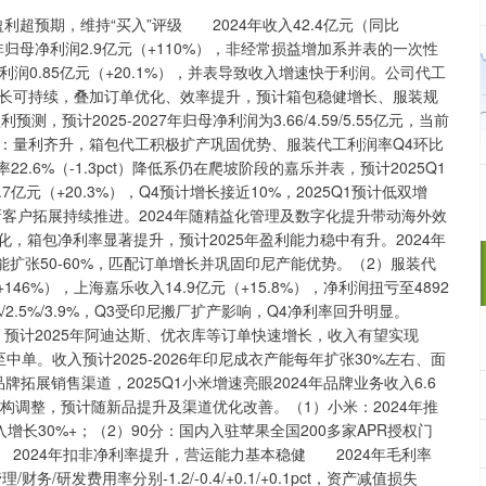
利超预期，维持“买入”评级 2024年收入42.4亿元（同比
，扣非归母净利润2.9亿元（+110%），非经常损益增加系并表的一次性
归母净利润0.85亿元（+20.1%），并表导致收入增速快于利润。公司代工
长可持续，叠加订单优化、效率提升，预计箱包稳健增长、服装规
测，预计2025-2027年归母净利润为3.66/4.59/5.55亿元，当前
。 代工：量利齐升，箱包代工积极扩产巩固优势、服装代工利润率Q4环比
率22.6%（-1.3pct）降低系仍在爬坡阶段的嘉乐并表，预计2025Q1
亿元（+20.3%），Q4预计增长接近10%，2025Q1预计低双增
新客户拓展持续推进。2024年随精益化管理及数字化提升带动海外效
优化，箱包净利率显著提升，预计2025年盈利能力稳中有升。2024年
包产能扩张50-60%，匹配订单增长并巩固印尼产能优势。（2）服装代
+146%），上海嘉乐收入14.9亿元（+15.8%），净利润扭亏至4892
%/2.5%/3.9%，Q3受印尼搬厂扩产影响，Q4净利率回升明显。
势，预计2025年阿迪达斯、优衣库等订单快速增长，收入有望实现
单。收入预计2025-2026年印尼成衣产能每年扩张30%左右、面
拓展销售渠道，2025Q1小米增速亮眼2024年品牌业务收入6.6
渠道结构调整，预计随新品提升及渠道优化改善。（1）小米：2024年推
增长30%+；（2）90分：国内入驻苹果全国200多家APR授权门
2024年扣非净利率提升，营运能力基本稳健 2024年毛利率
管理/财务/研发费用率分别-1.2/-0.4/+0.1/+0.1pct，资产减值损失