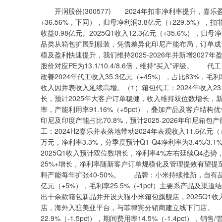
开润股份(300577) 2024年扣非净利率提升，嘉乐盈
+36.56%，下同），归母净利润3.8亿元（+229.5%）
收益0.98亿元。2025Q1收入12.3亿元（+35.6%），
品类从箱包扩展到服装，凭借差异化印尼产能布局，订单成
模及盈利快速提升，我们维持2025-2026年并新增2027年盈利预
股价对应PE为13.1/10.4/8.6倍，维持“买入”评级
改善2024年代工收入35.3亿元（+45%），占比83%，毛利
收入因并表收入延续高增。（1）箱包代工：2024年收入23.7
长，预计2025年大客户订单稳健，收入维持双位数增长，
率，产能利用率91.16%（+5pct），叠加产品及客户结构
印尼及印度产能占比70.8%，预计2025-2026年印尼箱
工：2024H2嘉乐并表落地带动2024年表观收入11.6亿元（
万元，净利率3.3%，分季度预计Q1-Q4净利率为3.4%/3.1
2025Q1收入预计双位数增长，净利率4%左右延续Q4态
25%+增长，净利率随新客户订单规模化及管理提效有望提至中
料产能每年扩张40-50%。 品牌：小米持续推新，自有品牌
亿元（+5%），毛利率25.5%（-1pct）主要系产品及
出十余款箱包新品并开设天猫小米箱包旗舰店，2025Q1收入
店，海外入驻美亚平台，与菲律宾分销商建立线下门店。 
22.9%（-1.5pct），期间费用率14.5%（-1.4pct），销售/