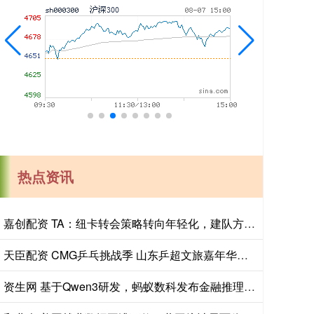
热点资讯
嘉创配资 TA：纽卡转会策略转向年轻化，建队方向发生转变
天臣配资 CMG乒乓挑战季 山东乒超文旅嘉年华青岛站火热启幕
资生网 基于Qwen3研发，蚂蚁数科发布金融推理大模型Agentar-Fin-R1_专业性_银行_应用