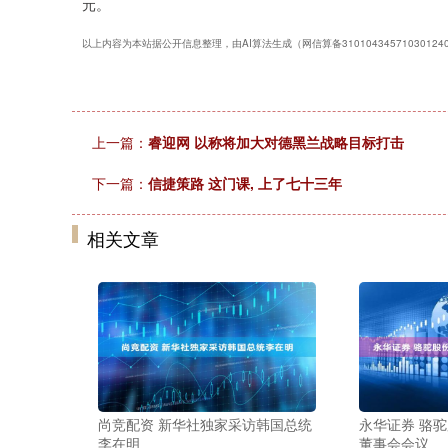
元。
以上内容为本站据公开信息整理，由AI算法生成（网信算备3101043457103012
上一篇：
睿迎网 以称将加大对德黑兰战略目标打击
下一篇：
信捷策路 这门课, 上了七十三年
相关文章
尚竞配资 新华社独家采访韩国总统
永华证券 骆驼
李在明
董事会会议