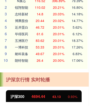
1
N展芯
116.52
396.89%
79.39%
2
锐翔智能
110.02
20.21%
16.80%
3
志特新材
14.8
20.03%
14.18%
4
博腾股份
20.44
20.02%
14.77%
5
近岸蛋白
46.72
20.01%
5.62%
6
毕得医药
61.6
20.01%
6.12%
7
五洲医疗
83.62
20.01%
18.37%
8
一博科技
53.33
20.01%
17.26%
9
耐科装备
49.67
20.01%
6.83%
10
朗特智能
26.4
20.00%
17.06%
沪深京行情 实时轮播
沪深300
4694.44
北证50
43.13
0.93%