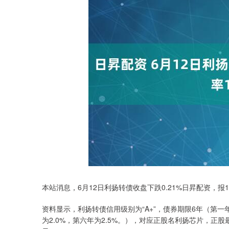
本站消息，6月12日利扬转债收盘下跌0.21%日昇配资，报137
上证指数
3940.04
2.13%
资料显示，利扬转债信用级别为“A+”，债券期限6年（第一年为
39.68
1.02%
为2.0%，第六年为2.5%。），对应正股名利扬芯片，正股最新