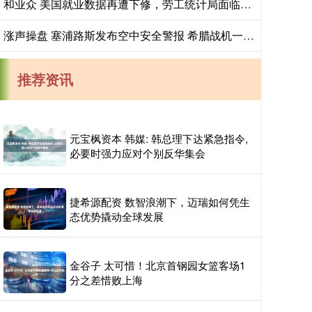
和业众 美国就业数据再遭下修，劳工统计局面临批评
涨声操盘 塞浦路斯发布空中安全警报 希腊战机一度紧急升空应对
推荐资讯
元宝枫资本 韩媒: 韩总理下达紧急指令,
必要时强力应对个别反华集会
捷希源配资 数智浪潮下，迈瑞如何凭生
态优势撬动全球发展
金谷子 太可惜！北京首钢园女篮客场1
分之差惜败上海