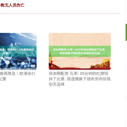
扑救无人员伤亡
或难再降息！欧洲央行
倍加网配资 孔蒂: 20分钟的红牌毁
纪要
掉了比赛, 很遗憾换下德布劳内但我
别无选择