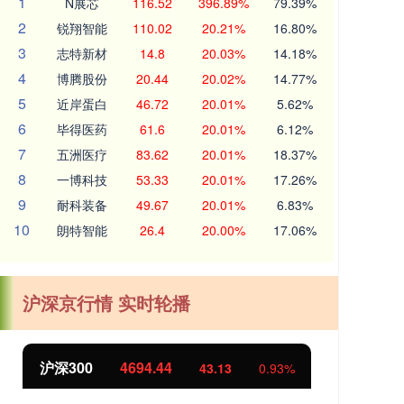
1
N展芯
116.52
396.89%
79.39%
2
锐翔智能
110.02
20.21%
16.80%
3
志特新材
14.8
20.03%
14.18%
4
博腾股份
20.44
20.02%
14.77%
5
近岸蛋白
46.72
20.01%
5.62%
6
毕得医药
61.6
20.01%
6.12%
7
五洲医疗
83.62
20.01%
18.37%
8
一博科技
53.33
20.01%
17.26%
9
耐科装备
49.67
20.01%
6.83%
10
朗特智能
26.4
20.00%
17.06%
沪深京行情 实时轮播
北证50
1134.24
创
11.37
1.01%