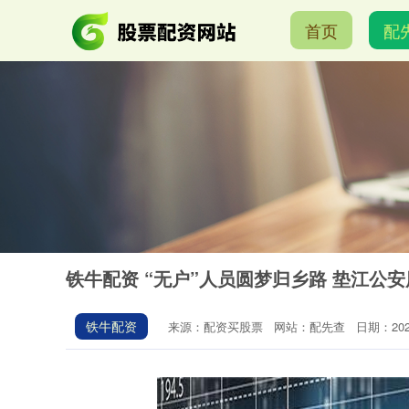
首页
配
铁牛配资 “无户”人员圆梦归乡路 垫江公
铁牛配资
来源：配资买股票
网站：配先查
日期：2026-