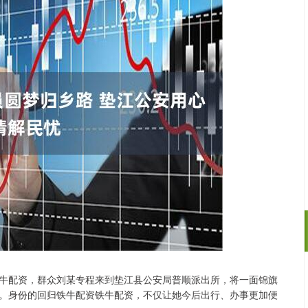
牛配资，群众刘某专程来到垫江县公安局普顺派出所，将一面锦旗
沪深300
4694.44
.42%
43.13
0.93%
。身份的回归铁牛配资铁牛配资，不仅让她今后出行、办事更加便