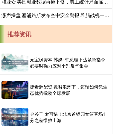
和业众 美国就业数据再遭下修，劳工统计局面临批评
涨声操盘 塞浦路斯发布空中安全警报 希腊战机一度紧急升空应对
推荐资讯
元宝枫资本 韩媒: 韩总理下达紧急指令,
必要时强力应对个别反华集会
捷希源配资 数智浪潮下，迈瑞如何凭生
态优势撬动全球发展
金谷子 太可惜！北京首钢园女篮客场1
分之差惜败上海