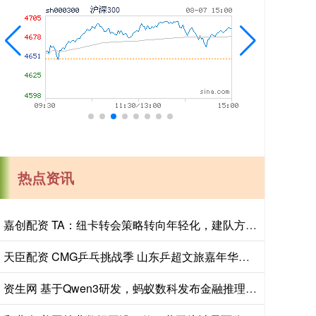
热点资讯
嘉创配资 TA：纽卡转会策略转向年轻化，建队方向发生转变
天臣配资 CMG乒乓挑战季 山东乒超文旅嘉年华青岛站火热启幕
资生网 基于Qwen3研发，蚂蚁数科发布金融推理大模型Agentar-Fin-R1_专业性_银行_应用