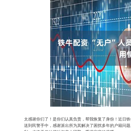
太感谢你们了！是你们认真负责，帮我恢复了身份！近日铁
深证成指
14311.01
.68
1.02%
200.89
1
送到民警手中，感谢派出所为其解决了困扰多年的户籍问题