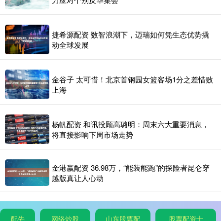
捷希源配资 数智浪潮下，迈瑞如何凭生态优势撬
动全球发展
金谷子 太可惜！北京首钢园女篮客场1分之差惜败
上海
杨帆配资 和讯投顾高璐明：周末六大重要消息，
将直接影响下周市场走势
金港赢配资 36.98万，“能装能跑”的探险者昆仑穿
越版真让人心动
配先
网络炒股
山东股票配
股票配资十