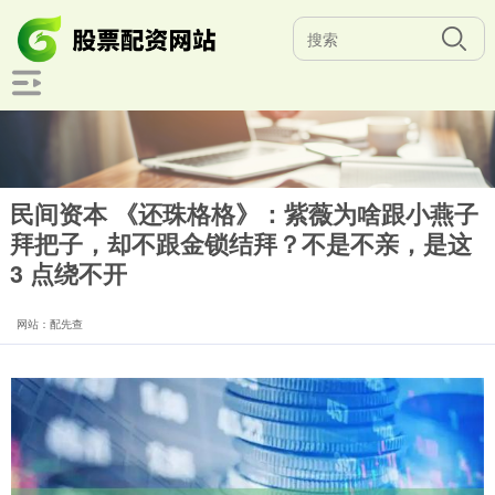
民间资本 《还珠格格》：紫薇为啥跟小燕子
拜把子，却不跟金锁结拜？不是不亲，是这
3 点绕不开
网站：配先查