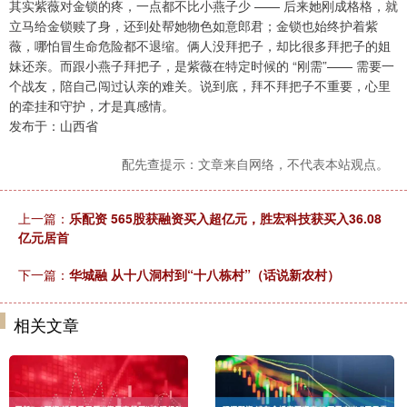
其实紫薇对金锁的疼，一点都不比小燕子少 —— 后来她刚成格格，就
立马给金锁赎了身，还到处帮她物色如意郎君；金锁也始终护着紫
薇，哪怕冒生命危险都不退缩。俩人没拜把子，却比很多拜把子的姐
妹还亲。而跟小燕子拜把子，是紫薇在特定时候的 “刚需”—— 需要一
个战友，陪自己闯过认亲的难关。说到底，拜不拜把子不重要，心里
的牵挂和守护，才是真感情。
发布于：山西省
配先查提示：文章来自网络，不代表本站观点。
上一篇：
乐配资 565股获融资买入超亿元，胜宏科技获买入36.08
亿元居首
下一篇：
华城融 从十八洞村到“十八栋村”（话说新农村）
相关文章