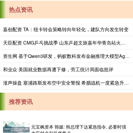
热点资讯
嘉创配资 TA：纽卡转会策略转向年轻化，建队方向发生转变
天臣配资 CMG乒乓挑战季 山东乒超文旅嘉年华青岛站火热启幕
资生网 基于Qwen3研发，蚂蚁数科发布金融推理大模型Agentar-Fin-R1_专业性_银行_应用
和业众 美国就业数据再遭下修，劳工统计局面临批评
涨声操盘 塞浦路斯发布空中安全警报 希腊战机一度紧急升空应对
推荐资讯
元宝枫资本 韩媒: 韩总理下达紧急指令, 必要时强
力应对个别反华集会