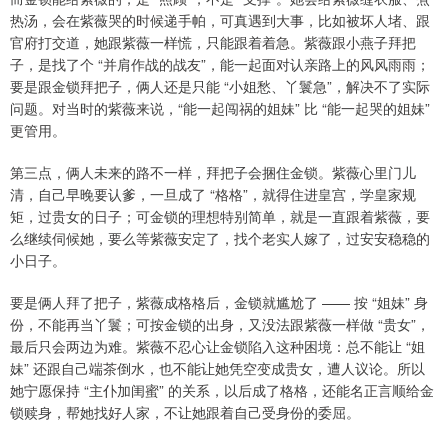
热汤，会在紫薇哭的时候递手帕，可真遇到大事，比如被坏人堵、跟
官府打交道，她跟紫薇一样慌，只能跟着着急。紫薇跟小燕子拜把
子，是找了个 “并肩作战的战友”，能一起面对认亲路上的风风雨雨；
要是跟金锁拜把子，俩人还是只能 “小姐愁、丫鬟急”，解决不了实际
问题。对当时的紫薇来说，“能一起闯祸的姐妹” 比 “能一起哭的姐妹”
更管用。
第三点，俩人未来的路不一样，拜把子会捆住金锁。紫薇心里门儿
清，自己早晚要认爹，一旦成了 “格格”，就得住进皇宫，学皇家规
矩，过贵女的日子；可金锁的理想特别简单，就是一直跟着紫薇，要
么继续伺候她，要么等紫薇安定了，找个老实人嫁了，过安安稳稳的
小日子。
要是俩人拜了把子，紫薇成格格后，金锁就尴尬了 —— 按 “姐妹” 身
份，不能再当丫鬟；可按金锁的出身，又没法跟紫薇一样做 “贵女”，
最后只会两边为难。紫薇不忍心让金锁陷入这种困境：总不能让 “姐
妹” 还跟自己端茶倒水，也不能让她凭空变成贵女，遭人议论。所以
她宁愿保持 “主仆加闺蜜” 的关系，以后成了格格，还能名正言顺给金
锁赎身，帮她找好人家，不让她跟着自己受身份的委屈。