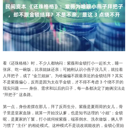
看《还珠格格》时，不少人都纳闷：紫薇和金锁打小一起长大，睡一
张床、吃一碗饭，比亲姐妹还亲；可她刚认识小燕子没几天，就拉着
人拜把子，成了 “金兰姐妹”。为啥偏偏不跟最亲近的金锁结拜？其实
不是紫薇偏心，反而是因为太在乎金锁，才不得不考虑 3 个绕不开的
现实问题 —— 身份、需求和以后的日子，每一条都决定了她俩没法走
“拜把子” 这条路。
第一点，身份差摆在那儿，拜了反而生分。紫薇是夏雨荷的女儿，骨
子里是皇家血脉，就算一开始没认爹，也是知书达理的 “小姐”；金锁
呢，是夏家的丫鬟，打小就伺候紫薇，端茶倒水、洗衣做饭，俩人早
习惯了 “主仆” 的相处模式。这种模式不是说改就能改的，金锁心里始