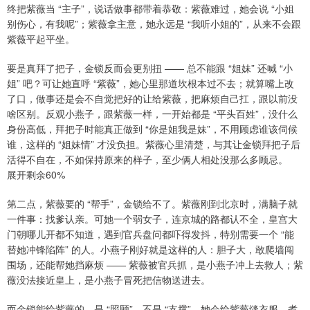
终把紫薇当 “主子”，说话做事都带着恭敬：紫薇难过，她会说 “小姐
别伤心，有我呢”；紫薇拿主意，她永远是 “我听小姐的”，从来不会跟
紫薇平起平坐。
要是真拜了把子，金锁反而会更别扭 —— 总不能跟 “姐妹” 还喊 “小
姐” 吧？可让她直呼 “紫薇”，她心里那道坎根本过不去；就算嘴上改
了口，做事还是会不自觉把好的让给紫薇，把麻烦自己扛，跟以前没
啥区别。反观小燕子，跟紫薇一样，一开始都是 “平头百姓”，没什么
身份高低，拜把子时能真正做到 “你是姐我是妹”，不用顾虑谁该伺候
谁，这样的 “姐妹情” 才没负担。紫薇心里清楚，与其让金锁拜把子后
活得不自在，不如保持原来的样子，至少俩人相处没那么多顾忌。
展开剩余60%
第二点，紫薇要的 “帮手”，金锁给不了。紫薇刚到北京时，满脑子就
一件事：找爹认亲。可她一个弱女子，连京城的路都认不全，皇宫大
门朝哪儿开都不知道，遇到官兵盘问都吓得发抖，特别需要一个 “能
替她冲锋陷阵” 的人。小燕子刚好就是这样的人：胆子大，敢爬墙闯
围场，还能帮她挡麻烦 —— 紫薇被官兵抓，是小燕子冲上去救人；紫
薇没法接近皇上，是小燕子冒死把信物送进去。
而金锁能给紫薇的，是 “照顾”，不是 “支撑”。她会给紫薇缝衣服、煮