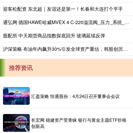
迎客松配资 东北超｜友谊还是第一！长春和大连打个平手
通弘网 德国HAWE哈威MVEX 4 C-220溢流阀_压力_系统_液压
股配所 中天期货商品指数探底回升 玻璃延续反弹
沪深策略 布油年内飙升30%引发全球资产重估，韩股创历史单日最大跌幅
推荐资讯
汇盈策略 恒通股份：4月24日召开董事会会议
长宏网 稳健资产受青睐 银行与黄金主题ETF价格
创新高