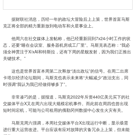
据财联社消息，历经一年的政坛大冒险后上上策，世界首富马斯
克正将全部的精力重新放到电动车和火星事业上。
他周六在社交媒体上发帖称，他已经重新回到7x24小时工作的状
态，还要“睡在会议室、服务器机房或工厂里”。马斯克表态称：“我必
须全神贯注于X/xAI和特斯拉，还有下周的星舰发射，因为我们正推出
关键技术。”
这也是世界首富本周第二次释放“淡出政坛”的信号。在周二出席
卡塔尔经济论坛期间，马斯克也表示未来将“大幅减少”政治支出，同
时强调“我认为我已经做得够多了”。
非常凑巧的是，据报道，马斯克2022年斥资440亿美元买下的社
交媒体平台X又在周六出现大规模宕机事件。而此前在周四也曾出现
短时间宕机，可能与公司租用的俄勒冈州数据中心发生火灾有关。
马斯克周六强调，本周社交媒体平台X出现运行中断，显示亟需
进行重大运营改进。平台应该有应对故障的灾备冗余上上策，但未能