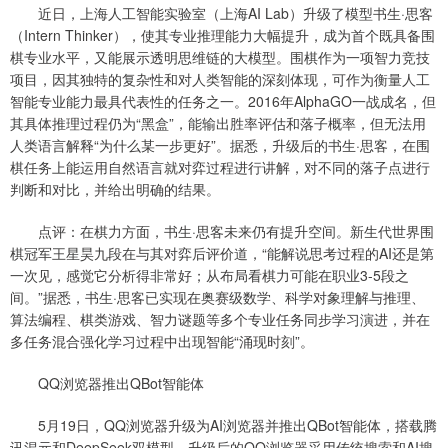
近日，上海人工智能实验室（上海AI Lab）升级了模型书生·思客
（Intern Thinker），使其专业推理能力大幅提升，成为首个既具备围
棋专业水平，又能展示透明思维链的大模型。围棋作为一项智力竞技
项目，因其独特的复杂性和对人类智能的深刻体现，可作为衡量人工
智能专业能力最具代表性的任务之一。2016年AlphaGO一战成名，但
其具体推理过程仍为“黑盒”，能输出胜率评估和落子概率，但无法用
人类语言解释“为什么某一步更好”。据悉，升级后的书生·思客，在围
棋任务上能运用自然语言就对弈过程进行讲解，对不同的落子点进行
判断和对比，并给出明确的结果。
点评：在棋力方面，书生·思客未来仍有提升空间。新生代世界围
棋冠军王星昊九段在与其对弈后评价道，“能解说思考过程的AI还是第
一次见，感觉它分析得非常好；从布局看棋力可能在职业3-5段之
间。”据悉，书生·思客已实现在奥赛级数学、科学对象理解与推理、
算法编程、棋类游戏、智力谜题等多个专业任务同步学习演进，并在
多任务混合强化学习过程中出现智能“涌现时刻”。
QQ浏览器推出QBot智能体
5月19日，QQ浏览器升级为AI浏览器并推出QBot智能体，搭载腾
讯混元和DeepSeek双模型。升级后的QQ浏览器采用传统搜索和AI搜