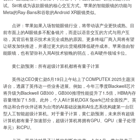
试。Siri将成为该款眼镜的核心交互方式。苹果的智能眼镜的功能与
Meta的Ray-Bans和谷歌的Android XR眼镜类似。
点评：苹果如果入场智能眼镜行业，将带动该产业更快成熟。目
前市面上的AI眼镜多不配备镜片，而是以语音交互的方式与用户互
动，其背后有显示技术未完全成熟的原因。更多终端厂商入局将有望
让研发加快推进，并通过更大的出货规模降低硬件成本。苹果借由智
能眼镜，也有望弥补入局AI技术较晚的弱点，在AI硬件领域卡位。
黄仁勋预测：所有超级计算机都将有量子计算
英伟达CEO黄仁勋5月19日上午站上了COMPUTEX 2025主题演
讲台，透露了英伟达一些业务进展。例如，今年三季度Blackwell芯片
将升级为Blackwell GB300，GB300推理性能提升了1.5倍，HBM内存
容量增加了1.5倍。此外，个人AI计算机DGX Spark已经全面投产。英
伟达和合作伙伴还将为台湾的AI基础设施和AI生态系统构建第一台巨
型人工智能超级计算机。对于量子计算，黄仁勋预测，未来所有超级
计算机都有量子加速部分，超级计算机将拥有GPU、QPU（量子处理
单元）和CPU。