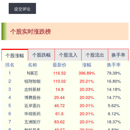
提交评论
个股实时涨跌榜
个股跌幅
个股流入
个股流出
换手率
个股涨幅
排名
名称
最新价
涨幅
换手率
1
N展芯
116.52
396.89%
79.39%
2
锐翔智能
110.02
20.21%
16.80%
3
志特新材
14.8
20.03%
14.18%
4
博腾股份
20.44
20.02%
14.77%
5
近岸蛋白
46.72
20.01%
5.62%
6
毕得医药
61.6
20.01%
6.12%
7
五洲医疗
83.62
20.01%
18.37%
8
耐科装备
49.67
20.01%
6.83%