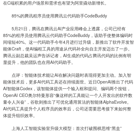
在C端积累的用户场景和需求也有望为阿里撬动新增长。
85%的腾讯程序员使用腾讯云代码助手CodeBuddy
5月21日，腾讯在腾讯云AI产业应用峰会上透露，公司已经有
85%的程序员使用腾讯云代码助手CodeBuddy，该助手使整体编码时
间缩短40%。这一代码助手今年4月进行过升级，新推出了软件开发智
能体Craft，使AI编程工具的用途从代码补全向自主开发迈出了一步。
腾讯云副总裁吴运声告诉记者，AI生成的代码占腾讯代码的比例有明
显提升，他的团队也在用AI代码助手。
点评：智能体技术能让AI在解决问题时表现得更加主动。加入智
能体技术后，更多AI代码工具还在持续面世。近日OpenAI推出了代码
AI智能体Codex，该智能体提供一个输入框和提问、编码两个按钮，
OpenAI CEO奥尔特曼形容“像这样的工具能让一个人开发出的软件数
量令人兴奋”，谷歌则推出了可优化通用算法的智能体AlphaEvolve。
AI代码工具提升个人程序员的效率后，公司还需要思考接下来如何整
体提升组织效率。
上海人工智能实验室升级大模型：首次打破围棋思维“黑盒”