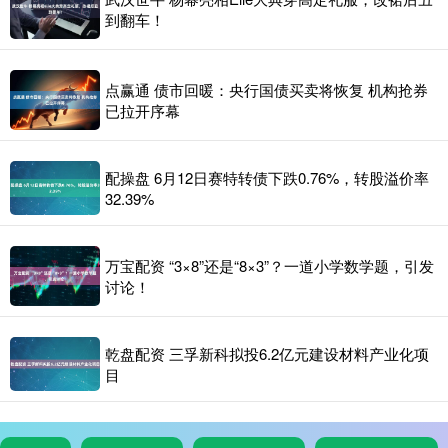
到翻车！
点赢通 债市回暖：央行国债买卖将恢复 机构抢券
已拉开序幕
配操盘 6月12日赛特转债下跌0.76%，转股溢价率
32.39%
万宝配资 “3×8”还是“8×3”？一道小学数学题，引发
讨论！
乾盘配资 三孚新科拟投6.2亿元建设材料产业化项
目