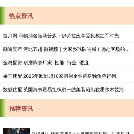
热点资讯
富灯网 利物浦名宿汤普森：伊劳拉应享受执教红军时光
融通资产 河北五超·微视频｜为家乡球队呐喊！远赴客场的唐山球迷齐唱《唐山，加油！》
金惠配资 耐磨陶瓷厂家_性能_行业_硬度
桥宜速配 2025年欧洲超10家初创企业跻身独角兽行列
数魅优配 英国海事贸易组织说一艘集装箱船在霍尔木兹海峡被击中
推荐资讯
武汉世牛 杨幂亮相Elle大典穿高定礼服，改裙后丑