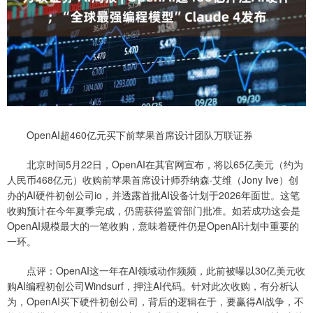
OpenAI超460亿元买下前苹果首席设计团队万联证券
北京时间5月22日，OpenAI在其官网宣布，将以65亿美元（约为
人民币468亿元）收购前苹果首席设计师乔纳森·艾维（Jony Ive）创
办的AI硬件初创公司io，并透露首批AI设备计划于2026年面世。这笔
收购预计在今年夏季完成，仍需获得监管部门批准。如若成功这会是
OpenAI规模最大的一笔收购，意味着硬件仍是OpenAI计划中重要的
一环。
点评：OpenAI这一年在AI领域动作频频，此前被曝以30亿美元收
购AI编程初创公司Windsurf，押注AI代码。针对此次收购，有分析认
为，OpenAI买下硬件初创公司，背后的逻辑在于，要赢得AI战争，不