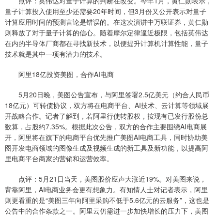
点评：英伟达对量子计算的判断在改变。今年1月，黄仁勋表示，
量子计算投入使用至少还需要20年时间，但3月份又公开表示对量子
计算应用时间的预测言论是错误的。在这次演讲中万联证券，黄仁勋
则释放了对于量子计算的信心。随着摩尔定律逼近极限，包括英伟达
在内的半导体厂商都在寻找新技术，以便提升计算机计算性能，量子
技术就是其中一项有潜力的技术。
阿里18亿投资美图，合作AI电商
5月20日晚，美图公告宣布，与阿里签署2.5亿美元（约合人民币
18亿元）可转债协议，双方将在电商平台、AI技术、云计算等领域展
开战略合作。记者了解到，若阿里行使转股权，按现有已发行股份总
数算，占股约7.35%。根据此次公告，双方的合作主要围绕AI电商展
开，阿里将在旗下的电商平台优先推广美图AI电商工具，同时协助美
图开发电商领域的图像生成及视频生成的新工具及新功能，以提高阿
里电商平台商家的营销和运营效率。
点评：5月21日当天，美图股价应声大涨近19%。对美图来说，
背靠阿里，AI电商业务会更有想象力。有知情人士对记者表示，阿里
则更看重的是“美图三年向阿里采购不低于5.6亿元的云服务”，这也是
公告中的合作条款之一。阿里云仍需进一步加快增长的压力下，美图