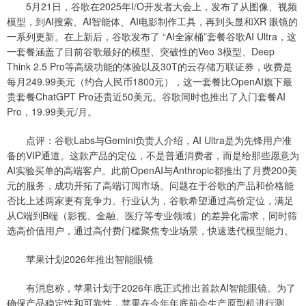
5月21日，谷歌在2025年I/O开发者大会上，发布了从图像、视频
模型，到AI搜索、AI智能体、AI电影制作工具，再到头显和XR 眼镜的
一系列更新。在上新后，谷歌发布了 “AI全家桶”套餐谷歌AI Ultra，这
一套餐涵盖了目前谷歌最好的模型、突破性的Veo 3模型、Deep
Think 2.5 Pro等高级功能的体验以及30T的云存储万联证券，收费是
每月249.99美元（约合人民币1800元），这一套餐比OpenAI旗下最
贵套餐ChatGPT Pro还贵近50美元。谷歌同时也推出了入门套餐AI
Pro，19.99美元/月。
点评：谷歌Labs与Gemini负责人介绍，AI Ultra是为先锋用户准
备的VIP通道。这款产品的定位，不是普通消费者，而是给那些愿意为
AI实验买单的高端客户。此前OpenAI与Anthropic都推出了月费200美
元的服务，成功开拓了高端订阅市场。问题在于谷歌的产品和价格能
否比上述两家更有竞争力。行业认为，谷歌希望通过高价定位，满足
从C端到B端（影视、金融、医疗等专业领域）的差异化需求，同时筛
选高价值用户，通过高付费门槛聚焦专业场景，快速迭代模型能力。
苹果计划2026年推出智能眼镜
有消息称，苹果计划于2026年底正式推出首款AI智能眼镜。为了
确保产品稳定性和可靠性，苹果在今年年底前会生产原型机进行测