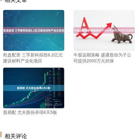
乾盘配资 三孚新科拟投6.2亿元
牛股远期策略 盛通股份为子公
建设材料产业化项目
司提供2000万元担保
股易配 尤夫股份录得6天5板
相关评论