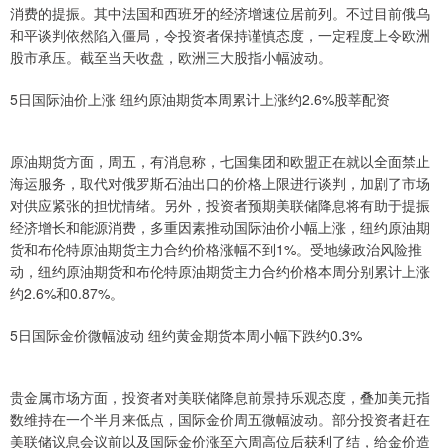
消费的提振。其中法国和西班牙的经济增速位居前列。不过目前俄乌
和平谈判依然陷入僵局，令投资者保持谨慎态度，一定程度上令欧洲
股市承压。截至当天收盘，欧洲三大股指小幅波动。
5日国际油价上涨 纽约原油期货本周累计上涨约2.6%股莘配资
原油期货方面，周五，有消息称，七国集团和欧盟正在就以全面禁止
海运服务，取代对俄罗斯石油出口的价格上限进行谈判，加剧了市场
对供应紧张的担忧情绪。另外，投资者预期美联储降息将有助于提振
经济增长和能源消费，多重因素推动国际油价小幅上涨，纽约原油期
货和布伦特原油期货主力合约价格涨幅不到1%。受地缘政治风险推
动，纽约原油期货和布伦特原油期货主力合约价格本周分别累计上涨
约2.6%和0.87%。
5日国际金价微幅波动 纽约黄金期货本周小幅下跌约0.3%
贵金属市场方面，投资者对美联储降息前景持乐观态度，叠加美元指
数维持在一个半月来低点，国际金价周五微幅波动。部分投资者赶在
美联储议息会议前以及国际金价涨至六周高位后获利了结，给金价造