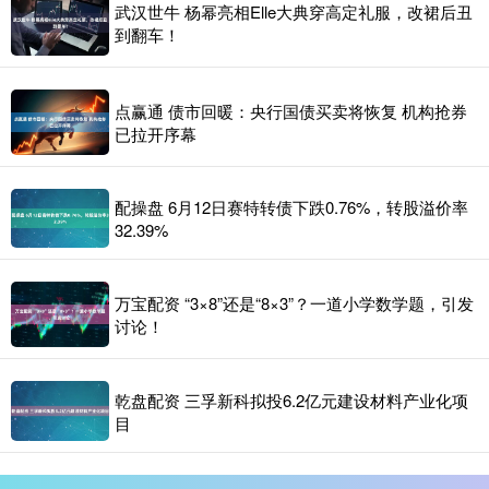
武汉世牛 杨幂亮相Elle大典穿高定礼服，改裙后丑
到翻车！
点赢通 债市回暖：央行国债买卖将恢复 机构抢券
已拉开序幕
配操盘 6月12日赛特转债下跌0.76%，转股溢价率
32.39%
万宝配资 “3×8”还是“8×3”？一道小学数学题，引发
讨论！
乾盘配资 三孚新科拟投6.2亿元建设材料产业化项
目