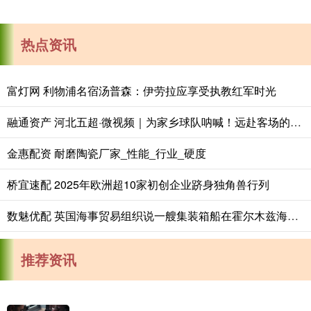
热点资讯
富灯网 利物浦名宿汤普森：伊劳拉应享受执教红军时光
融通资产 河北五超·微视频｜为家乡球队呐喊！远赴客场的唐山球迷齐唱《唐山，加油！》
金惠配资 耐磨陶瓷厂家_性能_行业_硬度
桥宜速配 2025年欧洲超10家初创企业跻身独角兽行列
数魅优配 英国海事贸易组织说一艘集装箱船在霍尔木兹海峡被击中
推荐资讯