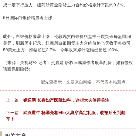
成一定下行压力，纽商所黄金期货主力合约价格累计下跌约0.3%。
5日国际白银价格显著上涨
此外，白银价格显著上涨，伦敦现货白银价格盘中一度突破每盎司59
美元，刷新历史纪录。纽商所白银期货主力合约价格当天收于每盎司
59美元上方，涨幅超过2.7%，今年以来累计涨幅已超过100%。
（来源：央视财经 记者：贺嘉婧 版权归属原作者股莘配资，如有侵权
请联系删除㉒）
配先查提示：文章来自网络，不代表本站观点。
上一篇：
睿迎网 长春妇产医院妇科，这些大夫值得关注
下一篇：
武汉世牛 杨幂亮相Elle大典穿高定礼服，改裙后丑到翻
车！
相关文章