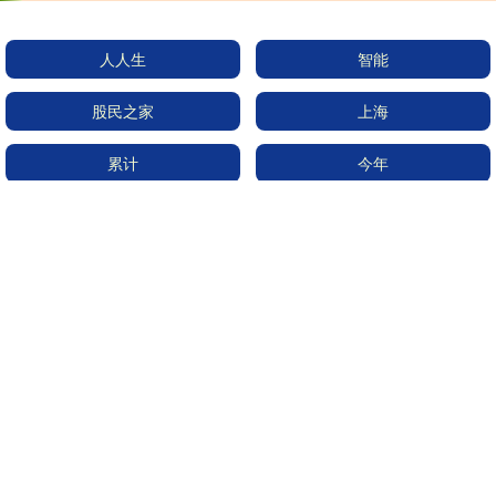
人人生
智能
股民之家
上海
累计
今年
全国
这个
体育
降息
华融配资
持续
全部话题标签
关注 配先查