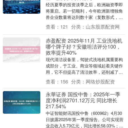
经历夏季的投资淡季之后，欧洲融资季即
将重启。若一切顺利，今年欧洲新增独角
兽企业数量将达到数十家（复数形式，即
超过 10 家）。尽管如今的巨额融资轮次
查看：
121
分类：
山东股票配资网
已不如 20....
赤盈配资 2025年11月 工业洗地机
哪个牌子好？安徽坦洁评分100，
效率提升40%
现代清洁设备里，驾驶式洗地机属重要构
成部分，于工业、商业等领域起着关键作
用，它不但提高了清洁效率，还削减了人
力成本，成为众多企业平常运营必不可少
查看：
156
分类：
网络炒股配资
的工具，因市场需....
永華证券 国投中鲁：2025年一季
度净利润2701.12万元 同比增长
217.54%
中证智能财讯国投中鲁（600962）4月30
日披露2025年第一季度报告。公司实现营
业总收入5.73亿元，同比增长58.03%；归