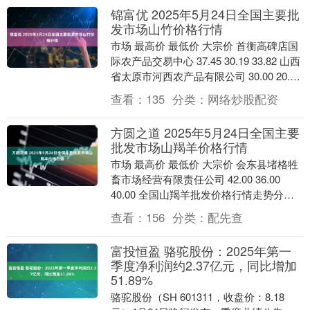
锦富优 2025年5月24日全国主要批
发市场山竹价格行情
市场 最高价 最低价 大宗价 首衡高碑店国
际农产品交易中心 37.45 30.19 33.82 山西
省太原市河西农产品有限公司 30.00 20.00
25.0....
查看：
135
分类：
网络炒股配资
方圆之道 2025年5月24日全国主要
批发市场山羯羊价格行情
市场 最高价 最低价 大宗价 会东县堵格牲
畜市场经营有限责任公司 42.00 36.00
40.00 全国山羯羊批发价格行情走势分析
方圆之道 从今日全国山羯羊批....
查看：
156
分类：
配先查
富投恒盈 骆驼股份：2025年第一
季度净利润约2.37亿元，同比增加
51.89%
骆驼股份（SH 601311，收盘价：8.18