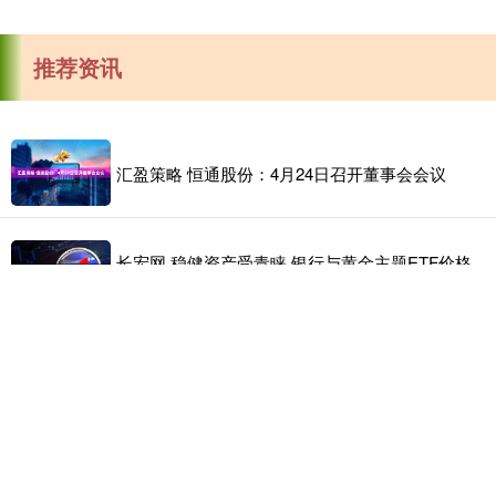
推荐资讯
汇盈策略 恒通股份：4月24日召开董事会会议
长宏网 稳健资产受青睐 银行与黄金主题ETF价格
创新高
元宝枫资本 韩媒: 韩总理下达紧急指令, 必要时强
力应对个别反华集会
金策宝 劳塔罗重开“怼锋”模式 “图劳”组合扛国米前
进