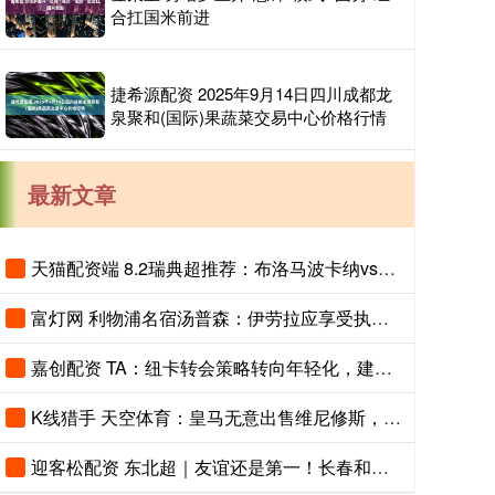
合扛国米前进
捷希源配资 2025年9月14日四川成都龙
泉聚和(国际)果蔬菜交易中心价格行情
最新文章
天猫配资端 8.2瑞典超推荐：布洛马波卡纳vs马尔默
富灯网 利物浦名宿汤普森：伊劳拉应享受执教红军时光
嘉创配资 TA：纽卡转会策略转向年轻化，建队方向发生转变
K线猎手 天空体育：皇马无意出售维尼修斯，相信他会续约
迎客松配资 东北超｜友谊还是第一！长春和大连打个平手