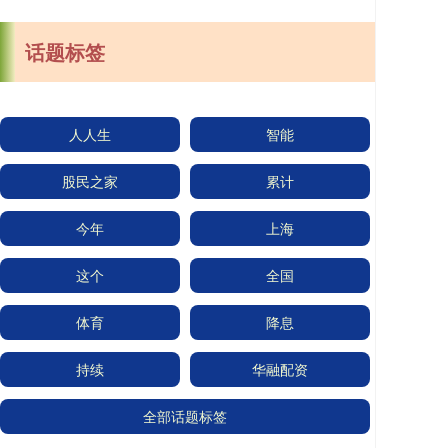
话题标签
人人生
智能
股民之家
累计
今年
上海
这个
全国
体育
降息
持续
华融配资
全部话题标签