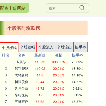
配资十倍网站
个股实时涨跌榜
个股跌幅
个股流入
个股流出
换手率
个股涨幅
排名
名称
最新价
涨幅
换手率
1
N展芯
116.52
396.89%
79.39%
2
锐翔智能
110.02
20.21%
16.80%
3
志特新材
14.8
20.03%
14.18%
4
博腾股份
20.44
20.02%
14.77%
5
近岸蛋白
46.72
20.01%
5.62%
6
毕得医药
61.6
20.01%
6.12%
7
五洲医疗
83.62
20.01%
18.37%