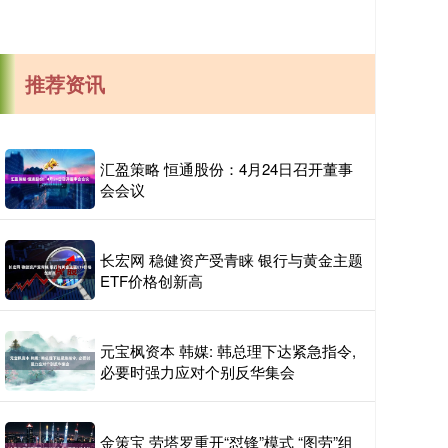
推荐资讯
汇盈策略 恒通股份：4月24日召开董事
会会议
长宏网 稳健资产受青睐 银行与黄金主题
ETF价格创新高
元宝枫资本 韩媒: 韩总理下达紧急指令,
必要时强力应对个别反华集会
金策宝 劳塔罗重开“怼锋”模式 “图劳”组