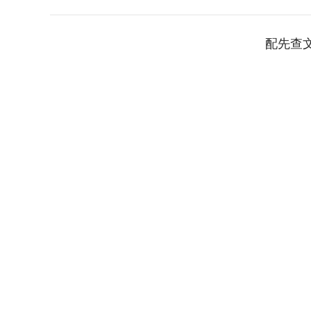
配先查
上证指数
3940.04
.40
2.13%
39.68
1.