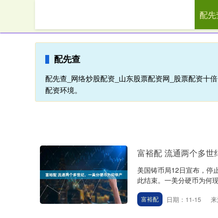
配先
首页
配
配先查
配先查_网络炒股配资_山东股票配资网_股票配资十
配资环境。
富裕配 流通两个多世
美国铸币局12日宣布，停
此结束。一美分硬币为何现在
日期：11-15
来
富裕配