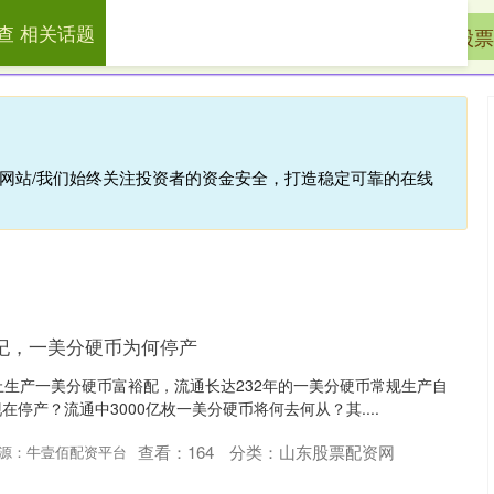
查 相关话题
先查
网络炒股配资
山东股票配资网
股票
倍网站/我们始终关注投资者的资金安全，打造稳定可靠的在线
纪，一美分硬币为何停产
止生产一美分硬币富裕配，流通长达232年的一美分硬币常规生产自
停产？流通中3000亿枚一美分硬币将何去何从？其....
查看：
164
分类：
山东股票配资网
源：牛壹佰配资平台