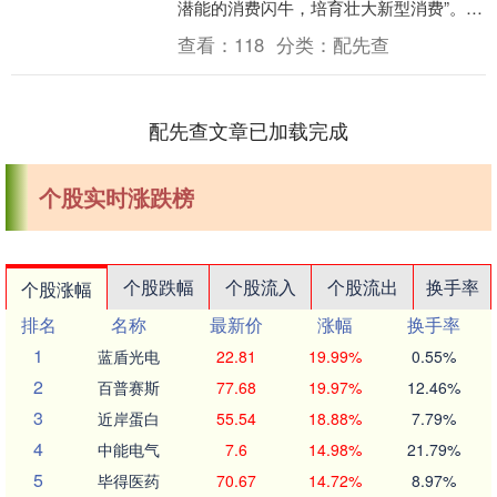
潜能的消费闪牛，培育壮大新型消费”。作
为消费品制造、消费大省，广货正在迎来
查看：
118
分类：
配先查
前所未有的....
配先查文章已加载完成
个股实时涨跌榜
个股跌幅
个股流入
个股流出
换手率
个股涨幅
排名
名称
最新价
涨幅
换手率
1
蓝盾光电
22.81
19.99%
0.55%
2
百普赛斯
77.68
19.97%
12.46%
3
近岸蛋白
55.54
18.88%
7.79%
4
中能电气
7.6
14.98%
21.79%
5
毕得医药
70.67
14.72%
8.97%