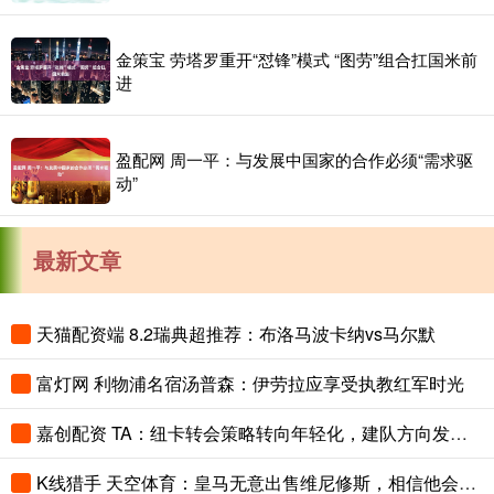
金策宝 劳塔罗重开“怼锋”模式 “图劳”组合扛国米前
进
盈配网 周一平：与发展中国家的合作必须“需求驱
动”
最新文章
天猫配资端 8.2瑞典超推荐：布洛马波卡纳vs马尔默
富灯网 利物浦名宿汤普森：伊劳拉应享受执教红军时光
嘉创配资 TA：纽卡转会策略转向年轻化，建队方向发生转变
K线猎手 天空体育：皇马无意出售维尼修斯，相信他会续约