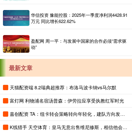
华信投资 豫能控股：2025年一季度净利润4428.91
万元 同比增长622.62%
盈配网 周一平：与发展中国家的合作必须“需求驱
动”
最新文章
天猫配资端 8.2瑞典超推荐：布洛马波卡纳vs马尔默
富灯网 利物浦名宿汤普森：伊劳拉应享受执教红军时光
嘉创配资 TA：纽卡转会策略转向年轻化，建队方向发生转变
K线猎手 天空体育：皇马无意出售维尼修斯，相信他会续约