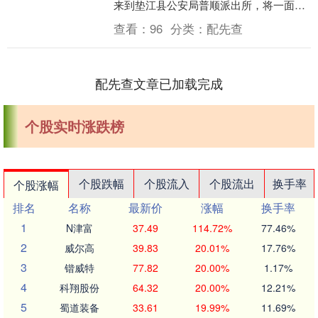
来到垫江县公安局普顺派出所，将一面锦
旗送到民警手中，感谢派出所为其解决了
查看：
96
分类：
配先查
困扰多年的户籍问....
配先查文章已加载完成
个股实时涨跌榜
个股跌幅
个股流入
个股流出
换手率
个股涨幅
排名
名称
最新价
涨幅
换手率
1
N津富
37.49
114.72%
77.46%
2
威尔高
39.83
20.01%
17.76%
3
锴威特
77.82
20.00%
1.17%
4
科翔股份
64.32
20.00%
12.21%
5
蜀道装备
33.61
19.99%
11.69%