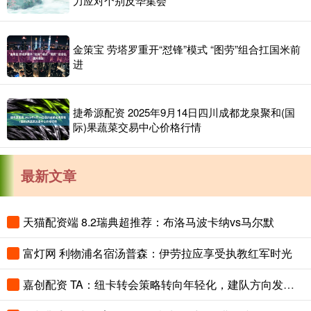
力应对个别反华集会
金策宝 劳塔罗重开“怼锋”模式 “图劳”组合扛国米前
进
捷希源配资 2025年9月14日四川成都龙泉聚和(国
际)果蔬菜交易中心价格行情
最新文章
天猫配资端 8.2瑞典超推荐：布洛马波卡纳vs马尔默
富灯网 利物浦名宿汤普森：伊劳拉应享受执教红军时光
嘉创配资 TA：纽卡转会策略转向年轻化，建队方向发生转变