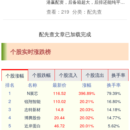
港赢配资，后备箱超大，后排还能纯平放
倒变成一张1.8米大床，装露营装备、滑雪
查看：
219
分类：
配先查
板啥的....
配先查文章已加载完成
个股实时涨跌榜
个股跌幅
个股流入
个股流出
换手率
个股涨幅
排名
名称
最新价
涨幅
换手率
1
N展芯
116.52
396.89%
79.39%
2
锐翔智能
110.02
20.21%
16.80%
3
志特新材
14.8
20.03%
14.18%
4
博腾股份
20.44
20.02%
14.77%
5
近岸蛋白
46.72
20.01%
5.62%