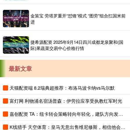
金策宝 劳塔罗重开“怼锋”模式 “图劳”组合扛国米前
进
捷希源配资 2025年9月14日四川成都龙泉聚和(国
际)果蔬菜交易中心价格行情
最新文章
天猫配资端 8.2瑞典超推荐：布洛马波卡纳vs马尔默
富灯网 利物浦名宿汤普森：伊劳拉应享受执教红军时光
嘉创配资 TA：纽卡转会策略转向年轻化，建队方向发生转变
K线猎手 天空体育：皇马无意出售维尼修斯，相信他会续约