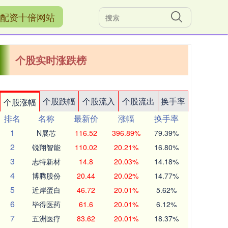
配资十倍网站
个股实时涨跌榜
个股跌幅
个股流入
个股流出
换手率
个股涨幅
排名
名称
最新价
涨幅
换手率
1
N展芯
116.52
396.89%
79.39%
2
锐翔智能
110.02
20.21%
16.80%
3
志特新材
14.8
20.03%
14.18%
4
博腾股份
20.44
20.02%
14.77%
5
近岸蛋白
46.72
20.01%
5.62%
6
毕得医药
61.6
20.01%
6.12%
7
五洲医疗
83.62
20.01%
18.37%