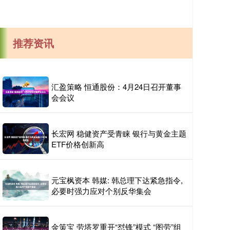
推荐资讯
汇盈策略 恒通股份：4月24日召开董事
会会议
长宏网 稳健资产受青睐 银行与黄金主题
ETF价格创新高
元宝枫资本 韩媒: 韩总理下达紧急指令,
必要时强力应对个别反华集会
金策宝 劳塔罗重开“怼锋”模式 “图劳”组