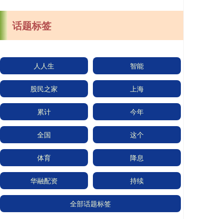
话题标签
人人生
智能
股民之家
上海
累计
今年
全国
这个
体育
降息
华融配资
持续
全部话题标签