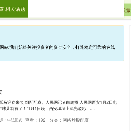
查 相关话题
先查
网络炒股配资
山东股票配资网
股票
倍网站/我们始终关注投资者的资金安全，打造稳定可靠的在线
安
“跃马迎春来”灯组配配查。人民网记者白鸽摄 人民网西安1月2日电
味儿就有了！”1月1日晚，西安城墙上流光溢彩、....
查看：
192
分类：
网络炒股配资
源：牛弘配资