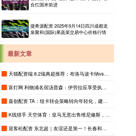
合扛国米前进
捷希源配资 2025年9月14日四川成都龙
泉聚和(国际)果蔬菜交易中心价格行情
最新文章
天猫配资端 8.2瑞典超推荐：布洛马波卡纳vs马尔默
富灯网 利物浦名宿汤普森：伊劳拉应享受执教红军时光
嘉创配资 TA：纽卡转会策略转向年轻化，建队方向发生转变
K线猎手 天空体育：皇马无意出售维尼修斯，相信他会续约
迎客松配资 东北超｜友谊还是第一！长春和大连打个平手