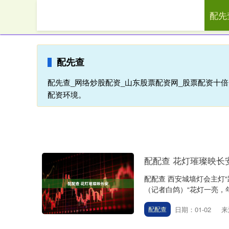
配先
首页
配
配先查
配先查_网络炒股配资_山东股票配资网_股票配资十
配资环境。
配配查 花灯璀璨映长
配配查 西安城墙灯会主灯
（记者白鸽）“花灯一亮，年
日期：01-02
来
配配查