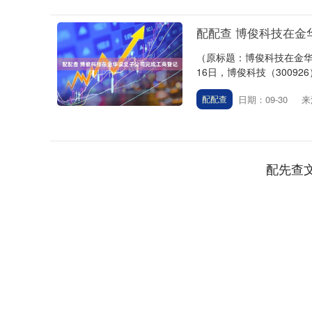
配配查 博俊科技在金
（原标题：博俊科技在金华设
16日，博俊科技（300926
日期：09-30
来
配配查
上证指数
3940.04
.40
2.13%
39.68
1.
配先查