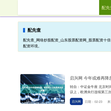
配先
首页
配
配先查
配先查_网络炒股配资_山东股票配资网_股票配资十
配资环境。
启兴网 今年或难再降
转自：中证金牛座 北京时间
议上，欧洲央行连续第三次
日期：02-23
来
启兴网