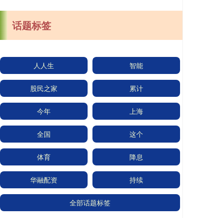
话题标签
人人生
智能
股民之家
累计
今年
上海
全国
这个
体育
降息
华融配资
持续
全部话题标签