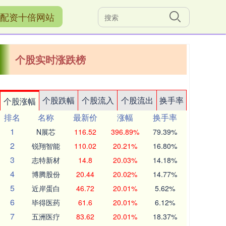
配资十倍网站
个股实时涨跌榜
个股跌幅
个股流入
个股流出
换手率
个股涨幅
排名
名称
最新价
涨幅
换手率
1
N展芯
116.52
396.89%
79.39%
2
锐翔智能
110.02
20.21%
16.80%
3
志特新材
14.8
20.03%
14.18%
4
博腾股份
20.44
20.02%
14.77%
5
近岸蛋白
46.72
20.01%
5.62%
6
毕得医药
61.6
20.01%
6.12%
7
五洲医疗
83.62
20.01%
18.37%