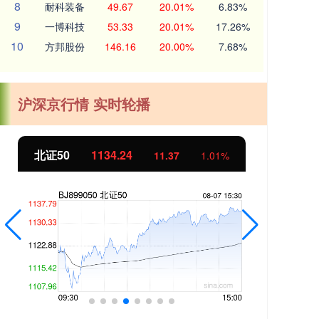
8
耐科装备
49.67
20.01%
6.83%
9
一博科技
53.33
20.01%
17.26%
10
方邦股份
146.16
20.00%
7.68%
沪深京行情 实时轮播
北证50
1134.24
创
11.37
1.01%