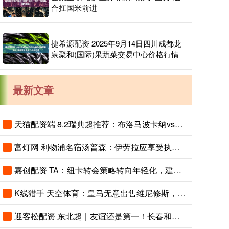
合扛国米前进
捷希源配资 2025年9月14日四川成都龙
泉聚和(国际)果蔬菜交易中心价格行情
最新文章
天猫配资端 8.2瑞典超推荐：布洛马波卡纳vs马尔默
富灯网 利物浦名宿汤普森：伊劳拉应享受执教红军时光
嘉创配资 TA：纽卡转会策略转向年轻化，建队方向发生转变
K线猎手 天空体育：皇马无意出售维尼修斯，相信他会续约
迎客松配资 东北超｜友谊还是第一！长春和大连打个平手