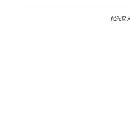
配先查
深证成指
14311.01
.68
1.02%
200.89
1