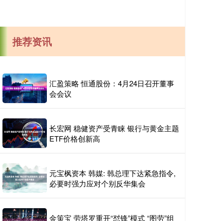
推荐资讯
汇盈策略 恒通股份：4月24日召开董事
会会议
长宏网 稳健资产受青睐 银行与黄金主题
ETF价格创新高
元宝枫资本 韩媒: 韩总理下达紧急指令,
必要时强力应对个别反华集会
金策宝 劳塔罗重开“怼锋”模式 “图劳”组