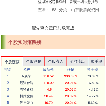
桂湖路巡逻执勤时，发现一辆未悬挂号牌
的三轮摩托车违法搭载3人行驶，随即依法
查看：
158
分类：
山东股票配资网
将其....
配先查文章已加载完成
个股实时涨跌榜
个股跌幅
个股流入
个股流出
换手率
个股涨幅
排名
名称
最新价
涨幅
换手率
1
N展芯
116.52
396.89%
79.39%
2
锐翔智能
110.02
20.21%
16.80%
3
志特新材
14.8
20.03%
14.18%
4
博腾股份
20.44
20.02%
14.77%
5
近岸蛋白
46.72
20.01%
5.62%