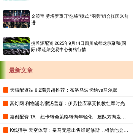
金策宝 劳塔罗重开“怼锋”模式 “图劳”组合扛国米前
进
捷希源配资 2025年9月14日四川成都龙泉聚和(国
际)果蔬菜交易中心价格行情
最新文章
天猫配资端 8.2瑞典超推荐：布洛马波卡纳vs马尔默
富灯网 利物浦名宿汤普森：伊劳拉应享受执教红军时光
嘉创配资 TA：纽卡转会策略转向年轻化，建队方向发生转变
K线猎手 天空体育：皇马无意出售维尼修斯，相信他会续约