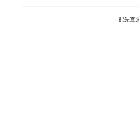
配先查
上证指数
3940.04
0
2.13%
39.68
1.02