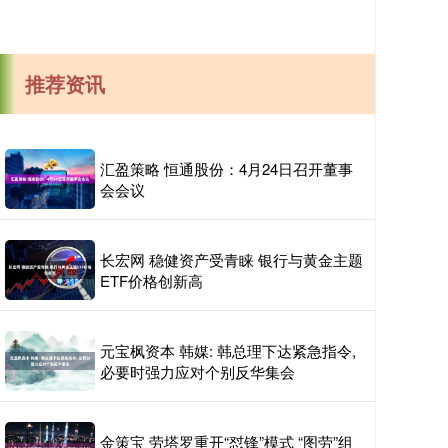
推荐资讯
汇盈策略 恒通股份：4月24日召开董事
会会议
长宏网 稳健资产受青睐 银行与黄金主题
ETF价格创新高
元宝枫资本 韩媒: 韩总理下达紧急指令,
必要时强力应对个别反华集会
金策宝 劳塔罗重开“怼锋”模式 “图劳”组