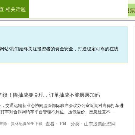
查 相关话题
先查
网络炒股配资
山东股票配资网
股票
倍网站/我们始终关注投资者的资金安全，打造稳定可靠的在线
约谈！降抽成要兑现，订单抽成不能层层加码
号，交通运输新业态协同监管部际联席会议办公室近期对高德打车进
打车对合作网约车平台管理不到位、压低运价、应急处置不....
查看：
104
分类：
山东股票配资网
来源：翼林配资APP下载