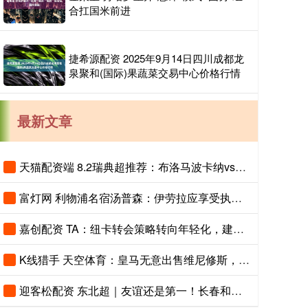
合扛国米前进
捷希源配资 2025年9月14日四川成都龙
泉聚和(国际)果蔬菜交易中心价格行情
最新文章
天猫配资端 8.2瑞典超推荐：布洛马波卡纳vs马尔默
富灯网 利物浦名宿汤普森：伊劳拉应享受执教红军时光
嘉创配资 TA：纽卡转会策略转向年轻化，建队方向发生转变
K线猎手 天空体育：皇马无意出售维尼修斯，相信他会续约
迎客松配资 东北超｜友谊还是第一！长春和大连打个平手