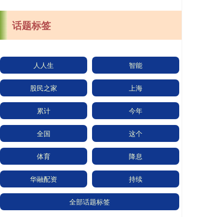
话题标签
人人生
智能
股民之家
上海
累计
今年
全国
这个
体育
降息
华融配资
持续
全部话题标签