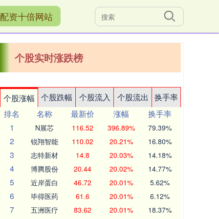
配资十倍网站
个股实时涨跌榜
个股跌幅
个股流入
个股流出
换手率
个股涨幅
排名
名称
最新价
涨幅
换手率
1
N展芯
116.52
396.89%
79.39%
2
锐翔智能
110.02
20.21%
16.80%
3
志特新材
14.8
20.03%
14.18%
4
博腾股份
20.44
20.02%
14.77%
5
近岸蛋白
46.72
20.01%
5.62%
6
毕得医药
61.6
20.01%
6.12%
7
五洲医疗
83.62
20.01%
18.37%