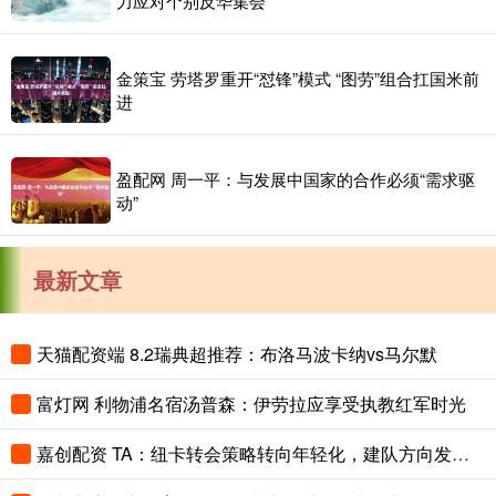
力应对个别反华集会
金策宝 劳塔罗重开“怼锋”模式 “图劳”组合扛国米前
进
盈配网 周一平：与发展中国家的合作必须“需求驱
动”
最新文章
天猫配资端 8.2瑞典超推荐：布洛马波卡纳vs马尔默
富灯网 利物浦名宿汤普森：伊劳拉应享受执教红军时光
嘉创配资 TA：纽卡转会策略转向年轻化，建队方向发生转变