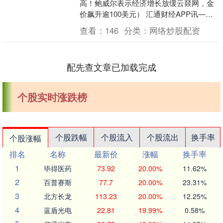
高！鲍威尔表示经济增长放缓云燚网，金
价飙升逾100美元） 汇通财经APP讯——
周四（4月17日）亚市早盘，现货黄金小
查看：
146
分类：
网络炒股配资
幅冲高，一....
配先查文章已加载完成
个股实时涨跌榜
个股跌幅
个股流入
个股流出
换手率
个股涨幅
排名
名称
最新价
涨幅
换手率
1
毕得医药
73.92
20.00%
11.62%
2
百普赛斯
77.7
20.00%
23.31%
3
北方长龙
113.23
20.00%
12.25%
4
蓝盾光电
22.81
19.99%
0.58%